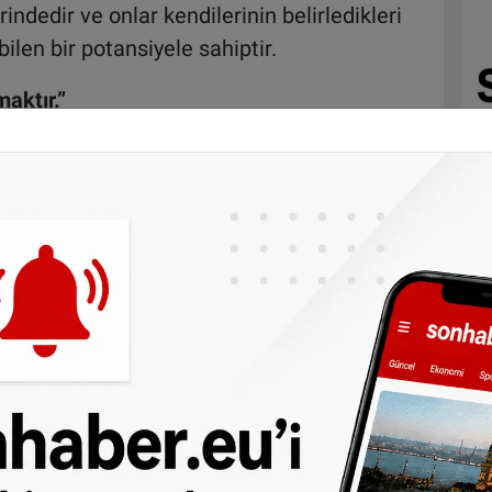
indedir ve onlar kendilerinin belirledikleri
len bir potansiyele sahiptir.
aktır.”
ımda ticareti konu aldım. Ticaret kadar
rette ki başarı ve bu başarıya giden yoldur.
ılı iş insanları röportaj serime toplum için
 devam ediyorum.
at Ateşalp bey ile yapmış olduğum bu
dım. İnanıyorum ki bu yazı birçok girişimci
aktır.
e şahit olalım..
en büyük mimari anne ve babadır.