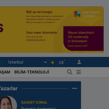
.2
°
İstanbul
28
17
27
YAŞAM
BİLİM-TEKNOLOJİ
35
Yazarlar
12
19
SAADET KORAL
İhanetin Anatomisi