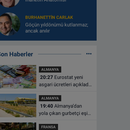
BURHANETTIN CARLAK
Göçün yıldönümü kutlanmaz;
ancak anılır
Son Haberler
ALMANYA
20:27
Eurostat yeni
asgari ücretleri açıkladı:
Hollanda AB'de ikinci
ALMANYA
sıraya yükseldi
19:40
Almanya’dan
yola çıkan gurbetçi eşini
Hırvatistan’da benzin
FRANSA
istasyonunda unuttu