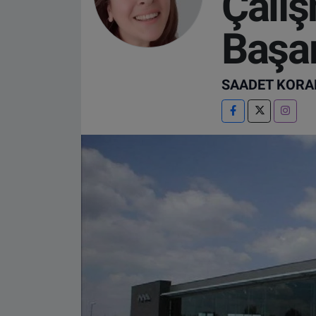
Çalı
VIDEO GALERİ
Başar
ALGEMENE VOORWAARDEN
SAADET KORA
CONTACT
Çerez Politikası