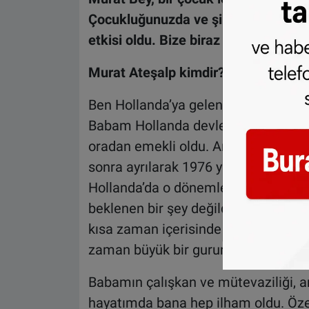
Çocukluğunuzda ve şimdiki yaşamınız
etkisi oldu. Bize biraz kendinizden 
Murat Ateşalp kimdir?
Ben Hollanda’ya gelen ilk jenerasyon
Babam Hollanda devlet demir yollarınd
oradan emekli oldu. Annem ise isçi o
sonra ayrılarak 1976 yılında Hollanda
Hollanda’da o dönemlerde özellikle i
beklenen bir şey değildi. Annemin bu 
kısa zaman içerisinde ilk ve örnek b
zaman büyük bir gurur vermiştir.
Babamın çalışkan ve mütevaziliği, an
hayatımda bana hep ilham oldu. Öze