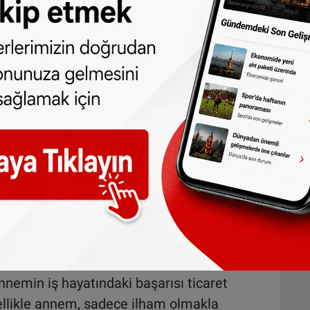
da bu rol modellerin üzerinizde nasıl bir
bahseder misiniz?
dan isçi bir ailenin beşinci çocuğuyum.
a isçi olarak tam yirmi altı yıl çalıştı ve
larak girdiği bir işyerinden kısa zaman
’nın ilk işçi bulma kurumunu açtı.
lk gelen jenerasyondan alışılmış ve
girişimi yani işçi olarak geldiği bir ülkede
ir Türk girişimci kadın olması bana her
nemin iş hayatındaki başarısı ticaret
llikle annem, sadece ilham olmakla