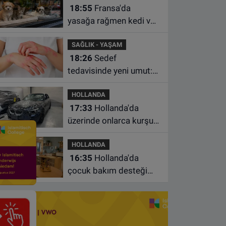
18:55
Fransa'da
yasağa rağmen kedi ve
köpek satan pet
SAĞLIK - YAŞAM
shoplara hayvan başına
18:26
Sedef
1.500 euro ceza
tedavisinde yeni umut:
Bazı hastaların neden
HOLLANDA
iyileşmediği bulundu
17:33
Hollanda'da
üzerinde onlarca kurşun
izi bulunan BMW 55 bin
HOLLANDA
euroya satışa çıktı
16:35
Hollanda'da
çocuk bakım desteği
artsa da ailelerin çoğu
hâlâ ek ödeme yapıyor