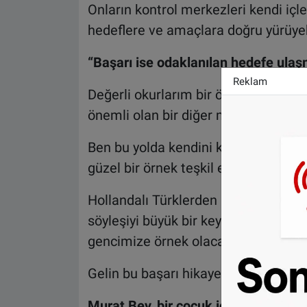
Onların kontrol merkezleri kendi içler
hedeflere ve amaçlara doğru yürüyebi
“Başarı ise odaklanılan hedefe ulaşm
Reklam
Değerli okurlarım bir önceki yazılar
önemli olan bir diğer mesele ise tica
Ben bu yolda kendini kanıtlamış başar
güzel bir örnek teşkil etmek adına
Hollandalı Türklerden iş insani Mur
söyleşiyi büyük bir keyifle kaleme al
gencimize örnek olacak ve ışık tutac
Gelin bu başarı hikayesine hep birlikt
Murat Bey, bir çocuk için kişiliğin 