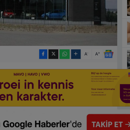
-
+
A
A