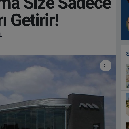
şma Size Sadece
ı Getirir!
L