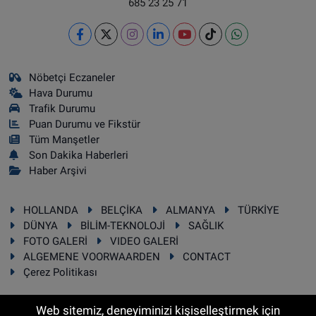
685 23 25 71
Nöbetçi Eczaneler
Hava Durumu
Trafik Durumu
Puan Durumu ve Fikstür
Tüm Manşetler
Son Dakika Haberleri
Haber Arşivi
HOLLANDA
BELÇİKA
ALMANYA
TÜRKİYE
DÜNYA
BİLİM-TEKNOLOJİ
SAĞLIK
FOTO GALERİ
VIDEO GALERİ
ALGEMENE VOORWAARDEN
CONTACT
Çerez Politikası
Web sitemiz, deneyiminizi kişiselleştirmek için