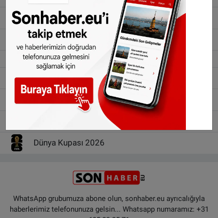
İtalya Serie A
Fransa Ligue 1
Azerbaijan Premyer Liqa
Şampiyonlar Ligi
Avrupa Ligi
Konferans Ligi
Dünya Kupası 2026
WhatsApp grubumuza abone olun, sonhaber.eu ayrıcalığıyla
haberlerimiz telefonunuza gelsin... Whatsapp numaramız: +31