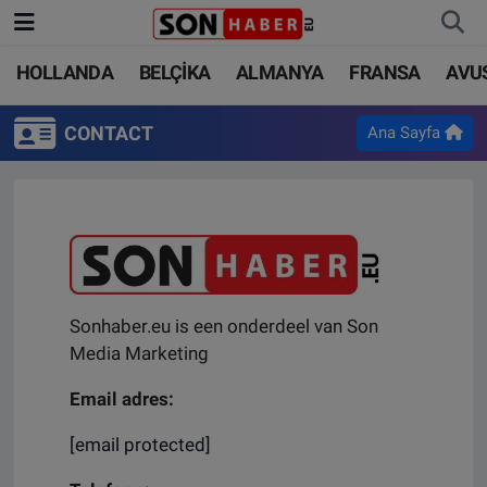
HOLLANDA
BELÇİKA
ALMANYA
FRANSA
AVU
HOLLANDA
HOLLANDA
Nöbetçi Eczaneler
CONTACT
Ana Sayfa
BELÇİKA
BELÇİKA
Hava Durumu
ALMANYA
ALMANYA
Trafik Durumu
FRANSA
TÜRKİYE
Süper Lig Puan Durumu ve Fikstür
AVUSTURYA
DÜNYA
Tüm Manşetler
Sonhaber.eu is een onderdeel van Son
Media Marketing
SAĞLIK - YAŞAM
BİLİM-TEKNOLOJİ
Son Dakika Haberleri
Email adres:
BİLİM-TEKNOLOJİ
SAĞLIK
Haber Arşivi
[email protected]
FOTO GALERİ