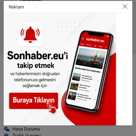
Telefoon:
Reklam
VIDEO GALERİ
+31 687 189 491
ALGEMENE VOORWAARDEN
CONTACT
Çerez Politikası
WhatsApp grubumuza abone olun, sonhaber.eu ayrıcalığıyla
haberlerimiz telefonunuza gelsin... Whatsapp numaramız: +31
685 23 25 71
Nöbetçi Eczaneler
Hava Durumu
Trafik Durumu