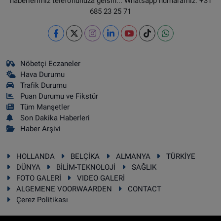
haberlerimiz telefonunuza gelsin... Whatsapp numaramız: +31
685 23 25 71
Nöbetçi Eczaneler
Hava Durumu
Trafik Durumu
Puan Durumu ve Fikstür
Tüm Manşetler
Son Dakika Haberleri
Haber Arşivi
HOLLANDA
BELÇİKA
ALMANYA
TÜRKİYE
DÜNYA
BİLİM-TEKNOLOJİ
SAĞLIK
FOTO GALERİ
VIDEO GALERİ
ALGEMENE VOORWAARDEN
CONTACT
Çerez Politikası