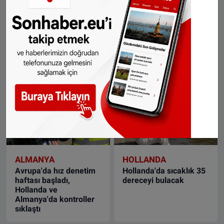
HOLLANDA
HOLLANDA
Hollanda'daki orman
Hollanda'da aynı gün iki
yangını 140 futbol
büyük orman yangını
sahası büyüklüğündeki
çıktı
alana yayıldı
ALMANYA
HOLLANDA
Avrupa'da hız denetim
Hollanda'da sıcaklık 35
haftası başladı,
dereceyi bulacak
Hollanda ve
Almanya'da kontroller
sıklaştı