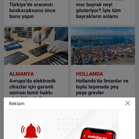
Türkiye'de aracınızı
mor bayrak neyi
bırakacaksanız önce
gösteriyor? İşte tüm
bunu yapın
bayrakların anlamı
ALMANYA
HOLLANDA
Avrupa'da elektronik
Hollanda'da limanlar ve
cihazlar için garanti
toplu taşımada peş
sonrası tamir hakkı
peşe grevler
yürürlüğe girdi
Reklam