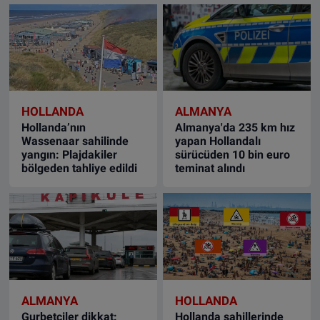
VIDEO GALERİ
ALGEMENE VOORWAARDEN
CONTACT
HOLLANDA
ALMANYA
Hollanda’nın
Almanya'da 235 km hız
Çerez Politikası
Wassenaar sahilinde
yapan Hollandalı
yangın: Plajdakiler
sürücüden 10 bin euro
bölgeden tahliye edildi
teminat alındı
ALMANYA
HOLLANDA
Gurbetçiler dikkat:
Hollanda sahillerinde