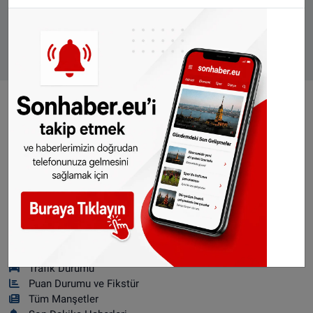
BURHANETTIN CARLAK
SAADET KORAL
VIDEO GALERİ
ALGEMENE VOORWAARDEN
CONTACT
Çerez Politikası
WhatsApp grubumuza abone olun, sonhaber.eu ayrıcalığıyla
haberlerimiz telefonunuza gelsin... Whatsapp numaramız: +31
685 23 25 71
Nöbetçi Eczaneler
Hava Durumu
Trafik Durumu
Puan Durumu ve Fikstür
Tüm Manşetler