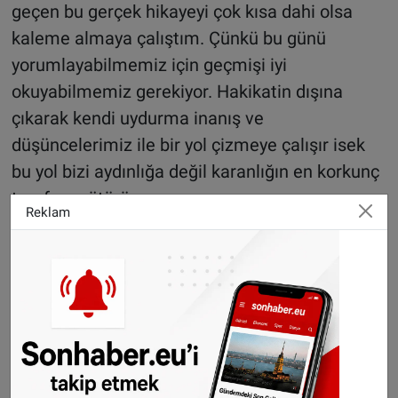
geçen bu gerçek hikayeyi çok kısa dahi olsa
kaleme almaya çalıştım. Çünkü bu günü
yorumlayabilmemiz için geçmişi iyi
okuyabilmemiz gerekiyor. Hakikatin dışına
çıkarak kendi uydurma inanış ve
düşüncelerimiz ile bir yol çizmeye çalışır isek
bu yol bizi aydınlığa değil karanlığın en korkunç
tarafına götürür.
Reklam
Tüm dünyanın gözleri önünde böylesine büyük
bir katliam gerçekleşir iken, hepimizin bir kez
daha insan olduğumuzu ve bizi yaratana bir
şükran ve minnet borçlu olduğumuzun
bilincinde olup, bu zulme sessiz kalmamızın
mümkün olmadığı düşüncesindeyim!
Hakikat karşısında dilsiz şeytan olmaktan