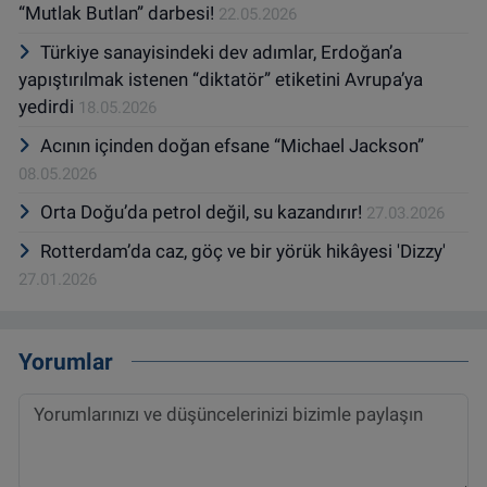
“Mutlak Butlan” darbesi!
22.05.2026
Türkiye sanayisindeki dev adımlar, Erdoğan’a
yapıştırılmak istenen “diktatör” etiketini Avrupa’ya
yedirdi
18.05.2026
Acının içinden doğan efsane “Michael Jackson”
08.05.2026
Orta Doğu’da petrol değil, su kazandırır!
27.03.2026
Rotterdam’da caz, göç ve bir yörük hikâyesi 'Dizzy'
27.01.2026
Yorumlar