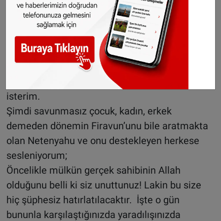
Allah’a sığınırız.
Elbette bu katliamı gerçekleştirenler ile buna
karşı olanları ayni kefeye koymayacak kadar
Adil ve bilinçliyiz. Bu karşısında dik bir duruş
sergileyen tüm Yahudi kökenli kardeşlerimizi
tenzih ettiğimi büyük bir hassasiyetle belirtmek
isterim.
Şimdi savunmasız çocuk, kadın, erkek
demeden dönemin Firavun’unu bile aratmakta
olan Netenyahu ve onu destekleyen herkese
sesleniyorum;
Öncelikle mülkün gerçek sahibinin Allah
olduğunu belli ki siz unuttunuz! Lakin bu size
hiç şüphesiz hatırlatılacaktır. İşte o gün
bununla karşılaştığınızda yaradılışınızda