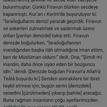
bulunmuştur. Çünkü Firavun ölürken secdeye
kapanmıştı. Kur’an-ı Kerîm’de buyuruluyor ki:
“İsrailoğullarını denizi yararak geçirdik. Firavun
ve askerleri zulmetmek ve saldırmak üzere
onları [yarılan denizde] takip etti. Firavun
denizde boğulurken, “İsrailoğullarının
inandığından başka ilâh olmadığına iman ettim,
ben de Müslüman oldum.” dedi. Ona, “Şimdi mi
inandın, daha önce isyan eden bir bozguncu
idin.” dendi. [Denizde boğulan Firavun’a Allah’ü
Teâlâ buyurdu ki:] Senden sonrakilere bir ibret
teşkil etmesi için, bugün senin [denizdeki]
cesedini [çürütmeden] çıkarıp [sahile] atacağız.
Buna rağmen insanların çoğu ayetlerimizden