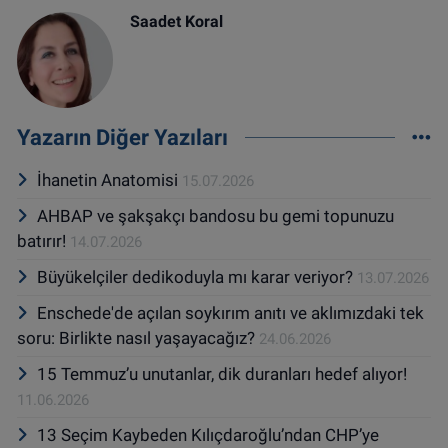
Saadet Koral
Yazarın Diğer Yazıları
İhanetin Anatomisi
15.07.2026
AHBAP ve şakşakçı bandosu bu gemi topunuzu
batırır!
14.07.2026
Büyükelçiler dedikoduyla mı karar veriyor?
13.07.2026
Enschede'de açılan soykırım anıtı ve aklımızdaki tek
soru: Birlikte nasıl yaşayacağız?
24.06.2026
15 Temmuz’u unutanlar, dik duranları hedef alıyor!
11.06.2026
13 Seçim Kaybeden Kılıçdaroğlu’ndan CHP’ye