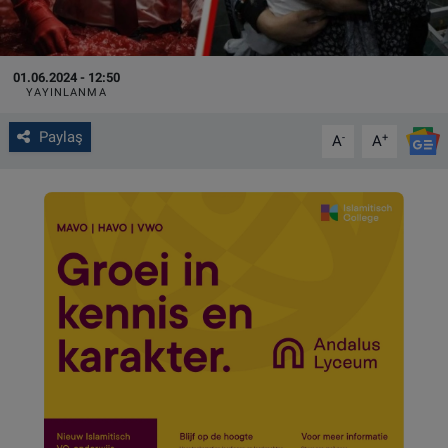
VIDEO GALERİ
01.06.2024 - 12:50
ALGEMENE VOORWAARDEN
YAYINLANMA
CONTACT
Paylaş
-
+
A
A
Çerez Politikası