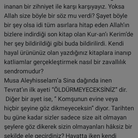
inanan bir zihniyet ile karşı karşıyayız. Yoksa
Allah size böyle bir söz mu verdi? Şayet böyle
bir şey olsa idi tüm asırlara hitap eden Allah’ın
bizlere indirdiği son kitap olan Kur-an’ı Kerim’de
her şey bildirildiği gibi buda bildirilirdi. Kendi
hayal ürününüz olan yazdığınız kitaplara inanıp
katliamlar gerçekleştirmek nasıl bir zavallılık
sendromudur?
Musa Aleyhisselam’a Sina dağında inen
Tevrat’ın ilk ayeti “ÖLDÜRMEYECEKSİNİZ” dir.
Diğer bir ayet ise, ‘’ Komşunun evine veya
hiçbir şeyine göz dikmeyeceksin” diyor. Tarihten
bu güne kadar sizler sadece size ait olmayan
şeylere göz dikerek sizin olmayanları hâksiz bir
şekilde ele geçirdiniz? Hayatta iken kendi