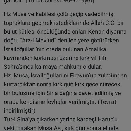
gafildir.” [Yunus süresi: 90-92. ayet]
Hz Musa ve kabilesi çölü geçip vadedilmiş
topraklara geçmek istediklerinde Allah C.C bir
bulut kütlesi öncülüğünde onları Kenan diyarına
doğru ‘’Arz-i Mev’ud’’ denilen yere götürürken
İsrailoğulları’nın orada bulunan Amalika
kavminden korkması üzerine kırk yıl Tih
Sahra’sında kalmaya mahkum oldular.
Hz. Musa, İsrailoğulları’nı Firavun’un zulmünden
kurtardıktan sonra kırk gün kırk gece sürecek
bir buluşma için Sina dağına davet edilmiş ve
orada kendisine levhalar verilmiştir. (Tevrat
indirilmiştir)
Tur-i Sina’ya çıkarken yerine kardeşi Harun’u
vekil bırakan Musa As., kırk gün sonra elinde