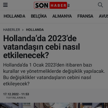
HOLLANDA
BELÇİKA
ALMANYA
FRANSA
AVU
HOLLANDA
HOLLANDA
Nöbetçi Eczaneler
HABERLER
HOLLANDA
BELÇİKA
BELÇİKA
Hava Durumu
Hollanda’da 2023’de
ALMANYA
ALMANYA
Trafik Durumu
vatandaşın cebi nasıl
etkilenecek?
FRANSA
TÜRKİYE
Süper Lig Puan Durumu ve Fikstür
Hollanda’da 1 Ocak 2023’den itibaren bazı
AVUSTURYA
DÜNYA
Tüm Manşetler
kurallar ve yönetmeliklerde değişiklik yapılacak.
Bu değişiklikler vatandaşların cebini nasıl
SAĞLIK - YAŞAM
BİLİM-TEKNOLOJİ
Son Dakika Haberleri
etkileyecek?
BİLİM-TEKNOLOJİ
SAĞLIK
Haber Arşivi
17.12.2022 - 11:53
YAYINLANMA
FOTO GALERİ