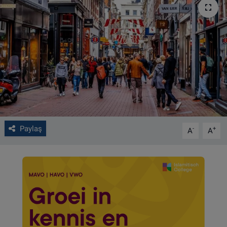
VIDEO GALERİ
ALGEMENE VOORWAARDEN
CONTACT
Çerez Politikası
Paylaş
-
+
A
A