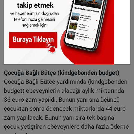
(Kinderopvanttoslag)
kreşler (De dagopvang)
için azami saat ücreti yüzde 6,54 artarak 9,06
euroya, saatlik Okul dışı bakım ücretleri (De
buitenschoolse opvang) de yüzde 6,54 artarak
7,79 euroya çıkartıldı. Misafir Çocuk bakımı (De
gast ouderopvang) için azami saatlik ücret ise
yüzde 4,29 artarak 6,80 euroya çıkartıldı
Çocuğa Bağlı Bütçe (kindgebonden budget)
Çocuğa Bağlı Bütçe yardımında (kindgebonden
budget) ebeveynlerin alacağı aylık miktarında
36 euro zam yapıldı. Bunun yanı sıra üçüncü
çocuktan sonra ödenecek miktarlarda 44 euro
zam yapılacak. Bunun yanı sıra tek başına
çocuk yetiştiren ebeveynlere daha fazla ödeme