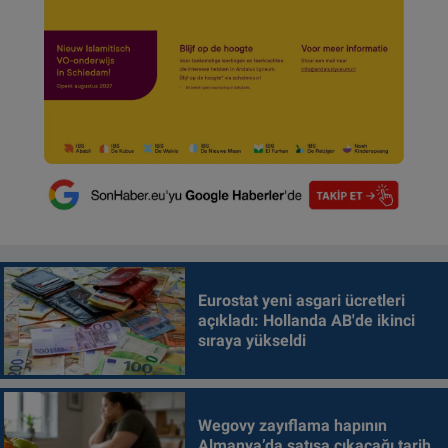
Eurostat yeni asgari ücretleri
açıkladı: Hollanda AB'de ikinci
sıraya yükseldi
Wegovy zayıflama hapının
Almanya’da satışa çıkacağı tarih