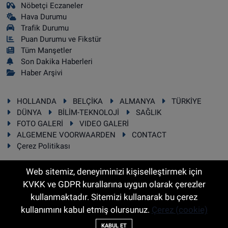
Nöbetçi Eczaneler
Hava Durumu
Trafik Durumu
Puan Durumu ve Fikstür
Tüm Manşetler
Son Dakika Haberleri
Haber Arşivi
HOLLANDA
BELÇİKA
ALMANYA
TÜRKİYE
DÜNYA
BİLİM-TEKNOLOJİ
SAĞLIK
FOTO GALERİ
VIDEO GALERİ
ALGEMENE VOORWAARDEN
CONTACT
Çerez Politikası
Web sitemiz, deneyiminizi kişiselleştirmek için
KVKK ve GDPR kurallarına uygun olarak çerezler
RSS
Copyright © 2025 Sonhaber.eu Her hakkı saklıdır.
kullanmaktadır. Sitemizi kullanarak bu çerez
kullanımını kabul etmiş olursunuz.
Çerez (cookie)
Haber Yazılımı:
TE Bilişim
KABUL ET