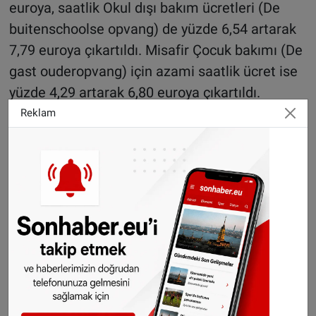
euroya, saatlik Okul dışı bakım ücretleri (De
buitenschoolse opvang) de yüzde 6,54 artarak
7,79 euroya çıkartıldı. Misafir Çocuk bakımı (De
gast ouderopvang) için azami saatlik ücret ise
yüzde 4,29 artarak 6,80 euroya çıkartıldı.
Reklam
Bakan ilkbahar aylarında yapılacak yeni
tahminlerde, fiyat ayarlamasının hala çok
düşük olduğu görülmesi halinde, 2024'ten
itibaren ek bir artış yapılabileceğini de sözlerine
ekledi.
Ebeveynler, Ocak ayı için eski azami saat ücret
üzerinden çocuk bakım parası almaya devam
edecek, ancak yeni oran geriye dönük olarak
uygulanacak. Bu nedenle bir sonraki ödeme