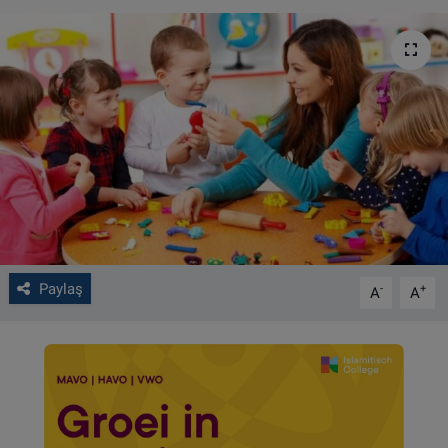
VIDEO GALERİ
ALGEMENE VOORWAARDEN
CONTACT
Çerez Politikası
Paylaş
-
+
A
A