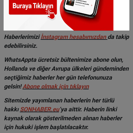
döneminde önceki eksik miktar da ebeveynlere
ödenecek.
©Sonhaber.eu
Haberlerimizi
İnsta
gram hesabımızdan
da takip
edebilirsiniz.
WhatsAppta ücretsiz bültenimize abone olun,
Hollanda ve diğer Avrupa ülkeleri gündeminden
seçtiğimiz haberler her gün telefonunuza
gelsin!
Abone olmak için tıklayın
Sitemizde yayımlanan haberlerin her türlü
hakkı
SONHABER.eu
’ya aittir. Haberin linki
kaynak olarak gösterilmeden alınan haberler
için hukuki işlem başlatılacaktır.