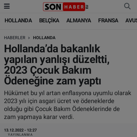
HOLLANDA
BELÇİKA
ALMANYA
FRANSA
AVU
HOLLANDA
HOLLANDA
Nöbetçi Eczaneler
HABERLER
HOLLANDA
BELÇİKA
BELÇİKA
Hava Durumu
Hollanda’da bakanlık
ALMANYA
ALMANYA
Trafik Durumu
yapılan yanlışı düzeltti,
2023 Çocuk Bakım
FRANSA
TÜRKİYE
Süper Lig Puan Durumu ve Fikstür
Ödeneğine zam yaptı
AVUSTURYA
DÜNYA
Tüm Manşetler
Hükümet bu yıl artan enflasyona uyumlu olarak
2023 yılı için asgari ücret ve ödeneklerde
SAĞLIK - YAŞAM
BİLİM-TEKNOLOJİ
Son Dakika Haberleri
olduğu gibi Çocuk Bakım Ödeneklerinde de
zam yapmaya karar verdi.
BİLİM-TEKNOLOJİ
SAĞLIK
Haber Arşivi
13.12.2022 - 12:27
FOTO GALERİ
YAYINLANMA