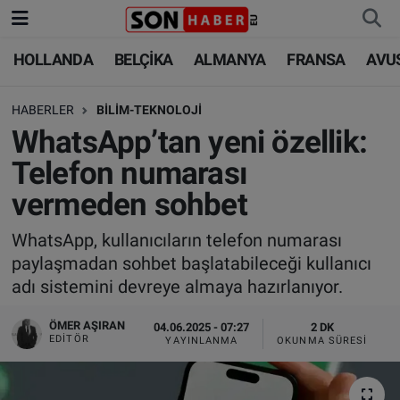
HOLLANDA
BELÇİKA
ALMANYA
FRANSA
AVU
HOLLANDA
HOLLANDA
Nöbetçi Eczaneler
HABERLER
BİLİM-TEKNOLOJİ
BELÇİKA
BELÇİKA
Hava Durumu
WhatsApp’tan yeni özellik:
ALMANYA
ALMANYA
Trafik Durumu
Telefon numarası
vermeden sohbet
FRANSA
TÜRKİYE
Süper Lig Puan Durumu ve Fikstür
WhatsApp, kullanıcıların telefon numarası
AVUSTURYA
DÜNYA
Tüm Manşetler
paylaşmadan sohbet başlatabileceği kullanıcı
adı sistemini devreye almaya hazırlanıyor.
SAĞLIK - YAŞAM
BİLİM-TEKNOLOJİ
Son Dakika Haberleri
ÖMER AŞIRAN
04.06.2025 - 07:27
2 DK
BİLİM-TEKNOLOJİ
SAĞLIK
Haber Arşivi
EDITÖR
YAYINLANMA
OKUNMA SÜRESI
FOTO GALERİ