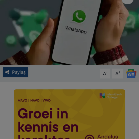
VIDEO GALERİ
ALGEMENE VOORWAARDEN
CONTACT
Çerez Politikası
Paylaş
-
+
A
A