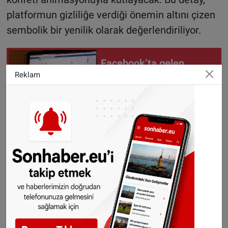
platformun gizliliğe verdiği önemin altını çizen
sembolik bir yenilik olarak değerlendiriliyor.
Facebook’ta gelen
'Hesabınız bloke
Reklam
edilecek' mesajını sakın
açmayın
Değişiklikler sohbetlerde bildirilecek
Kullanıcı adı daha sonra değiştirilirse, bu bilgi
sohbetlerde sistem mesajı olarak gösterilecek.
Tıpkı numara ya da profil fotoğrafı değişiminde
olduğu gibi, karışıklık yaşanmasının önüne
geçilecek.
Ayrıca WhatsApp, kullanıcıların tercih ettikleri