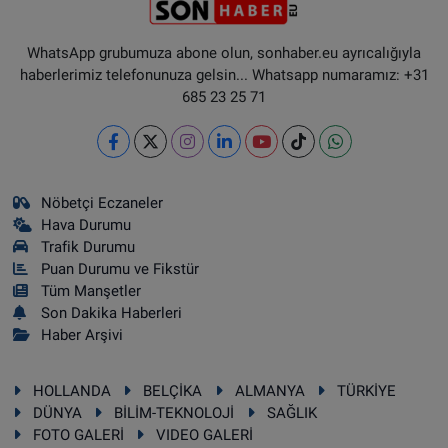
WhatsApp grubumuza abone olun, sonhaber.eu ayrıcalığıyla
haberlerimiz telefonunuza gelsin... Whatsapp numaramız: +31
685 23 25 71
Nöbetçi Eczaneler
Hava Durumu
Trafik Durumu
Puan Durumu ve Fikstür
Tüm Manşetler
Son Dakika Haberleri
Haber Arşivi
HOLLANDA
BELÇİKA
ALMANYA
TÜRKİYE
DÜNYA
BİLİM-TEKNOLOJİ
SAĞLIK
FOTO GALERİ
VIDEO GALERİ