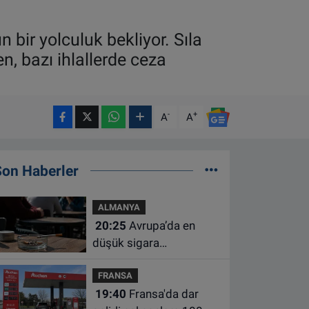
n bir yolculuk bekliyor. Sıla
n, bazı ihlallerde ceza
-
+
A
A
Son Haberler
ALMANYA
20:25
Avrupa’da en
düşük sigara
kullanımının Hollanda ve
FRANSA
Belçika’da olduğu
19:40
Fransa'da dar
açıklandı