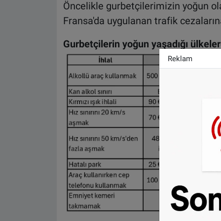
Öncelikle gurbetçilerimizin yoğun ol
Fransa'da uygulanan trafik cezaları
Gurbetçilerin yoğun yaşadığı ülkeler
Reklam