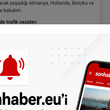
arak yaşadığı Almanya, Hollanda, Belçika ve
na bakalım.
de trafik cezaları