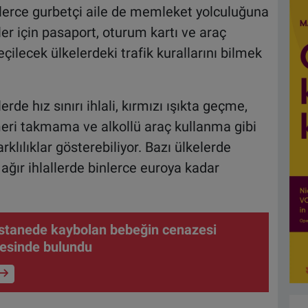
binlerce gurbetçi aile de memleket yolculuğuna
er için pasaport, oturum kartı ve araç
çilecek ülkelerdeki trafik kurallarını bilmek
rde hız sınırı ihlali, kırmızı ışıkta geçme,
eri takmama ve alkollü araç kullanma gibi
klılıklar gösterebiliyor. Bazı ülkelerde
 ağır ihlallerde binlerce euroya kadar
stanede kaybolan bebeğin cenazesi
esinde bulundu