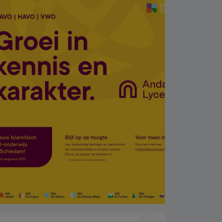
çamaşır makinesinde
bulundu