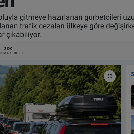
eri
yoluyla gitmeye hazırlanan gurbetçileri uzu
anan trafik cezaları ülkeye göre değişirke
r çıkabiliyor.
2 DK
NMA SÜRESI