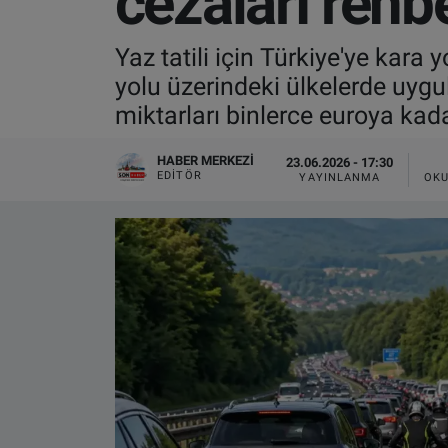
cezaları rehb
VIDEO GALERİ
Yaz tatili için Türkiye'ye kara 
yolu üzerindeki ülkelerde uygul
ALGEMENE VOORWAARDEN
miktarları binlerce euroya kada
CONTACT
HABER MERKEZI
23.06.2026 - 17:30
EDITÖR
YAYINLANMA
OKU
Çerez Politikası