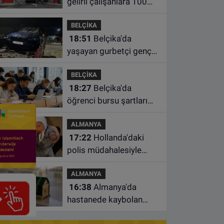
gelirli çalışanlara 100
euro yakıt desteği için
BELÇİKA
süre uzatıldı
18:51
Belçika'da
yaşayan gurbetçi genç
Türkiye'de geçirdiği
BELÇİKA
kazada hayatını kaybetti
18:27
Belçika'da
öğrenci bursu şartları
değişiyor: Yeterli sayıda
ALMANYA
ders almayan burs
17:22
Hollanda'daki
alamayacak
polis müdahalesiyle
gündeme gelen Filistinli
ALMANYA
çiftin bebeği aileden
16:38
Almanya'da
alındı
hastanede kaybolan
bebeğin cenazesi