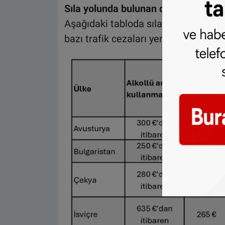
Sıla yolunda bulunan diğer ülkelerdek
Aşağıdaki tabloda sıla yolu güzergâ
bazı trafik cezaları yer alıyor.