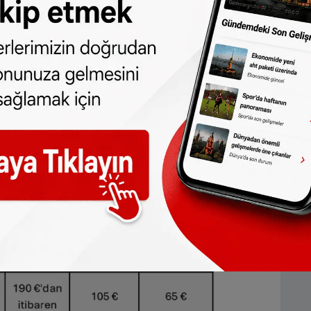
i trafik cezaları
hında yer alan diğer ülkelerde uygulanan