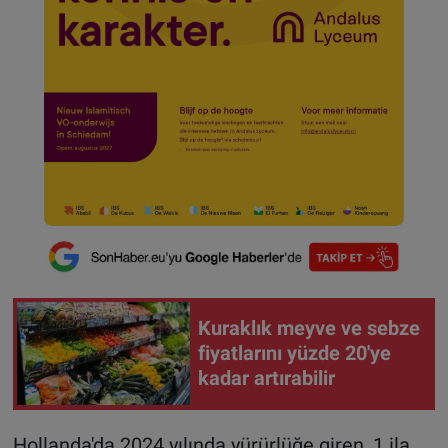
Kuraklık meyve ve sebze
fiyatlarını yüzde 20'ye
kadar artırabilir
Hollanda'da 2024 yılında yürürlüğe giren, 1 ila