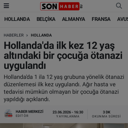
HOLLANDA
BELÇİKA
ALMANYA
FRANSA
AVU
HOLLANDA
HOLLANDA
Nöbetçi Eczaneler
HABERLER
HOLLANDA
BELÇİKA
BELÇİKA
Hava Durumu
Hollanda'da ilk kez 12 yaş
ALMANYA
ALMANYA
Trafik Durumu
altındaki bir çocuğa ötanazi
uygulandı
FRANSA
TÜRKİYE
Süper Lig Puan Durumu ve Fikstür
Hollanda'da 1 ila 12 yaş grubuna yönelik ötanazi
AVUSTURYA
DÜNYA
Tüm Manşetler
düzenlemesi ilk kez uygulandı. Ağır hasta ve
tedavisi mümkün olmayan bir çocuğa ötanazi
SAĞLIK - YAŞAM
BİLİM-TEKNOLOJİ
Son Dakika Haberleri
yapıldığı açıklandı.
BİLİM-TEKNOLOJİ
SAĞLIK
Haber Arşivi
HABER MERKEZI
23.06.2026 - 16:30
3 DK
EDITÖR
YAYINLANMA
OKUNMA SÜRESI
FOTO GALERİ