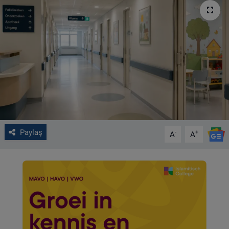
VIDEO GALERİ
ALGEMENE VOORWAARDEN
CONTACT
Çerez Politikası
Paylaş
-
+
A
A