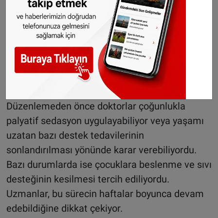
Bu kapsamdaki çocuklarda genellikle doğuştan
gelen beyin, akciğer veya kalp rahatsızlıkları ile
ciddi metabolizma hastalıkları görülüyor.
Yetkililer, söz konusu çocukların durumunda
tedavi imkânlarının tükendiğini ve yaşam
beklentisinin sınırlı olduğunu belirtiyor.
Düzenlemeden önce doktorlar çoğunlukla
palyatif sedasyon uygulayabiliyor veya yaşamı
uzatan bazı destek tedavilerinin
sonlandırılması yönünde karar verebiliyordu.
Bazı durumlarda ise çocuklara beslenme ve sıvı
desteğinin kesilmesi tercih ediliyordu.
Uzmanlar, bu sürecin haftalar boyunca devam
edebildiğine dikkat çekiyor.