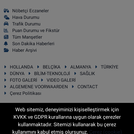
Nöbetçi Eczaneler
Hava Durumu
Trafik Durumu
Puan Durumu ve Fikstür
Tüm Manşetler
Son Dakika Haberleri
Haber Arşivi
HOLLANDA
BELÇİKA
ALMANYA
TÜRKİYE
DÜNYA
BİLİM-TEKNOLOJİ
SAĞLIK
FOTO GALERİ
VIDEO GALERİ
ALGEMENE VOORWAARDEN
CONTACT
Çerez Politikası
Web sitemiz, deneyiminizi kişiselleştirmek için
KVKK ve GDPR kurallarına uygun olarak çerezler
RSS
Copyright © 2025 Sonhaber.eu Her hakkı saklıdır.
kullanmaktadır. Sitemizi kullanarak bu çerez
kullanımını kabul etmiş olursunuz.
Çerez (cookie)