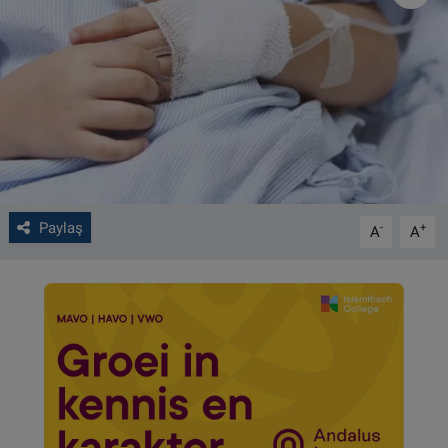
VIDEO GALERİ
ALGEMENE VOORWAARDEN
CONTACT
Çerez Politikası
Paylaş
-
+
A
A