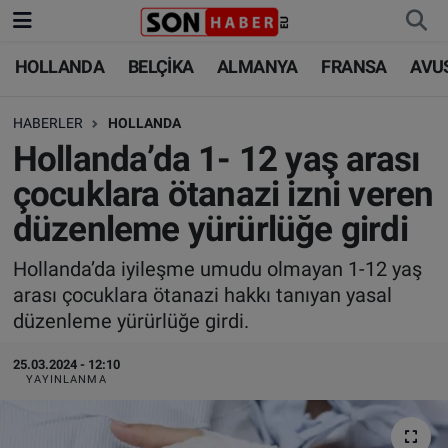
HOLLANDA
BELÇİKA
ALMANYA
FRANSA
AVU
HOLLANDA
HOLLANDA
Nöbetçi Eczaneler
HABERLER
HOLLANDA
BELÇİKA
BELÇİKA
Hava Durumu
Hollanda’da 1- 12 yaş arası
ALMANYA
ALMANYA
Trafik Durumu
çocuklara ötanazi izni veren
düzenleme yürürlüğe girdi
FRANSA
TÜRKİYE
Süper Lig Puan Durumu ve Fikstür
Hollanda’da iyileşme umudu olmayan 1-12 yaş
AVUSTURYA
DÜNYA
Tüm Manşetler
arası çocuklara ötanazi hakkı tanıyan yasal
düzenleme yürürlüğe girdi.
SAĞLIK - YAŞAM
BİLİM-TEKNOLOJİ
Son Dakika Haberleri
25.03.2024 - 12:10
BİLİM-TEKNOLOJİ
SAĞLIK
Haber Arşivi
YAYINLANMA
FOTO GALERİ