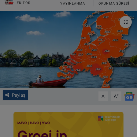
EDITÖR
YAYINLANMA
OKUNMA SÜRESI
VIDEO GALERİ
ALGEMENE VOORWAARDEN
CONTACT
Çerez Politikası
Paylaş
-
+
A
A