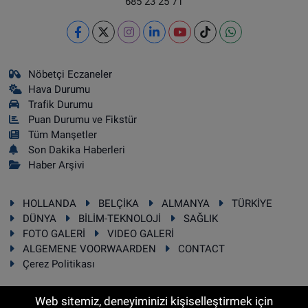
685 23 25 71
Nöbetçi Eczaneler
Hava Durumu
Trafik Durumu
Puan Durumu ve Fikstür
Tüm Manşetler
Son Dakika Haberleri
Haber Arşivi
HOLLANDA
BELÇİKA
ALMANYA
TÜRKİYE
DÜNYA
BİLİM-TEKNOLOJİ
SAĞLIK
FOTO GALERİ
VIDEO GALERİ
ALGEMENE VOORWAARDEN
CONTACT
Çerez Politikası
Web sitemiz, deneyiminizi kişiselleştirmek için