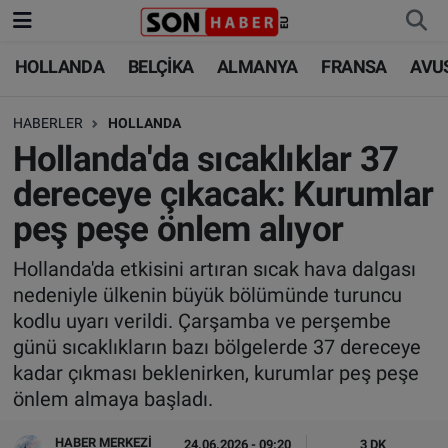
HOLLANDA
BELÇİKA
ALMANYA
FRANSA
AVU
HOLLANDA
HOLLANDA
Nöbetçi Eczaneler
HABERLER
HOLLANDA
BELÇİKA
BELÇİKA
Hava Durumu
Hollanda'da sıcaklıklar 37
ALMANYA
ALMANYA
Trafik Durumu
dereceye çıkacak: Kurumlar
peş peşe önlem alıyor
FRANSA
TÜRKİYE
Süper Lig Puan Durumu ve Fikstür
Hollanda'da etkisini artıran sıcak hava dalgası
AVUSTURYA
DÜNYA
Tüm Manşetler
nedeniyle ülkenin büyük bölümünde turuncu
kodlu uyarı verildi. Çarşamba ve perşembe
SAĞLIK - YAŞAM
BİLİM-TEKNOLOJİ
Son Dakika Haberleri
günü sıcaklıkların bazı bölgelerde 37 dereceye
kadar çıkması beklenirken, kurumlar peş peşe
BİLİM-TEKNOLOJİ
SAĞLIK
Haber Arşivi
önlem almaya başladı.
FOTO GALERİ
HABER MERKEZI
24.06.2026 - 09:20
3 DK