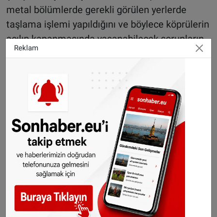
metal bölümlerde gerekli görülen yerlerde
taşlama işlemi yapıldığını ve böylece köprülerin
açılıp kapanmasında yaşanabilecek sorunların
Reklam
önüne geçildiğini açıkladı.
Öte yandan posta ve kargo şirketi PostNL de
sıcaklık protokolünü devreye aldı. Cumartesi
gününe kadar geçerli olacak uygulama
kapsamında dağıtıcılar daha erken saatlerde
göreve başlayacak ve daha kısa güzergâhlarda
çalışacak. Tıbbi gönderiler ve cenaze postaları
öncelikli olarak dağıtılmaya devam ederken,
bazı paketlerde gecikmeler yaşanabileceği
bildirildi.
Çöp hizmetlerinde de aynı önlemlerin alındığı,