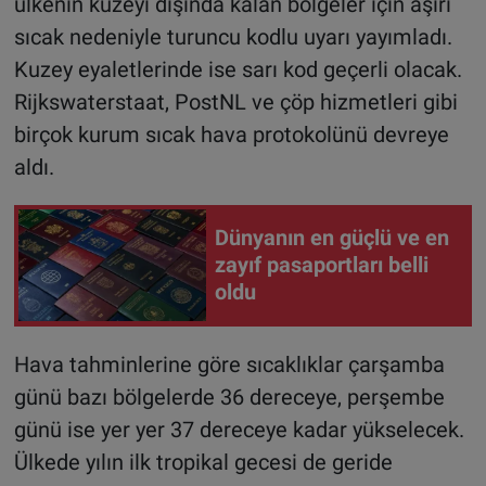
ülkenin kuzeyi dışında kalan bölgeler için aşırı
sıcak nedeniyle turuncu kodlu uyarı yayımladı.
Kuzey eyaletlerinde ise sarı kod geçerli olacak.
Rijkswaterstaat, PostNL ve çöp hizmetleri gibi
birçok kurum sıcak hava protokolünü devreye
aldı.
Dünyanın en güçlü ve en
zayıf pasaportları belli
oldu
Hava tahminlerine göre sıcaklıklar çarşamba
günü bazı bölgelerde 36 dereceye, perşembe
günü ise yer yer 37 dereceye kadar yükselecek.
Ülkede yılın ilk tropikal gecesi de geride