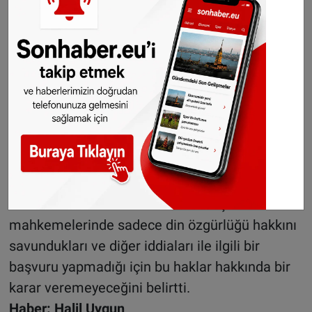
eğitim hakkı (ilk protokol madde 2) haklarını da
ihlal ettiğini beyan etti. Ayrıca, Flaman
Topluluğu Eğitimi kapsamındaki yasağın
ayrımcılık yasağını da ihlal ettiğini belirtti.
Ancak, Mahkeme bu hakların ihlal edilip
edilmediği konusunda bir karar vermedi.
Öğrencilerin başvurusu, davanın AİHM’e
gelmeden önce Belçika’daki tüm hukuki yollara
başvurulması gerektiği gerekçesiyle “kabul
edilemez” bulundu. Davalıların Belçika
mahkemelerinde sadece din özgürlüğü hakkını
savundukları ve diğer iddiaları ile ilgili bir
başvuru yapmadığı için bu haklar hakkında bir
karar veremeyeceğini belirtti.
Haber: Halil Uygun