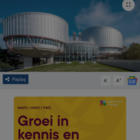
VIDEO GALERİ
ALGEMENE VOORWAARDEN
CONTACT
Çerez Politikası
Paylaş
-
+
A
A