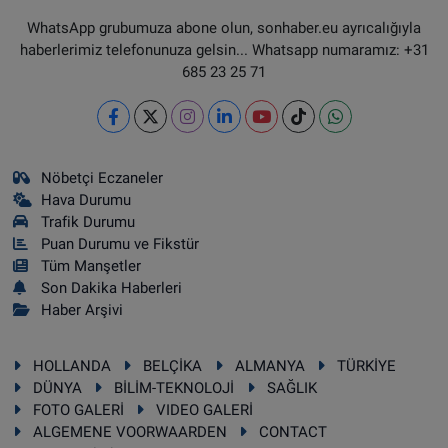
WhatsApp grubumuza abone olun, sonhaber.eu ayrıcalığıyla
haberlerimiz telefonunuza gelsin... Whatsapp numaramız: +31
685 23 25 71
Nöbetçi Eczaneler
Hava Durumu
Trafik Durumu
Puan Durumu ve Fikstür
Tüm Manşetler
Son Dakika Haberleri
Haber Arşivi
HOLLANDA
BELÇİKA
ALMANYA
TÜRKİYE
DÜNYA
BİLİM-TEKNOLOJİ
SAĞLIK
FOTO GALERİ
VIDEO GALERİ
ALGEMENE VOORWAARDEN
CONTACT