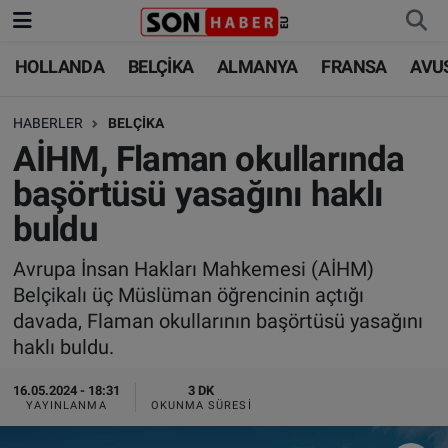
HOLLANDA
BELÇİKA
ALMANYA
FRANSA
AVU
HOLLANDA
HOLLANDA
Nöbetçi Eczaneler
HABERLER
BELÇİKA
BELÇİKA
BELÇİKA
Hava Durumu
AİHM, Flaman okullarında
ALMANYA
ALMANYA
Trafik Durumu
başörtüsü yasağını haklı
buldu
FRANSA
TÜRKİYE
Süper Lig Puan Durumu ve Fikstür
Avrupa İnsan Hakları Mahkemesi (AİHM)
AVUSTURYA
DÜNYA
Tüm Manşetler
Belçikalı üç Müslüman öğrencinin açtığı
davada, Flaman okullarının başörtüsü yasağını
SAĞLIK - YAŞAM
BİLİM-TEKNOLOJİ
Son Dakika Haberleri
haklı buldu.
BİLİM-TEKNOLOJİ
SAĞLIK
Haber Arşivi
16.05.2024 - 18:31
3 DK
YAYINLANMA
OKUNMA SÜRESI
FOTO GALERİ