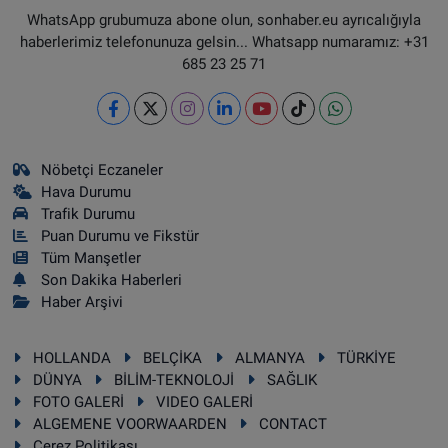
WhatsApp grubumuza abone olun, sonhaber.eu ayrıcalığıyla
haberlerimiz telefonunuza gelsin... Whatsapp numaramız: +31
685 23 25 71
Nöbetçi Eczaneler
Hava Durumu
Trafik Durumu
Puan Durumu ve Fikstür
Tüm Manşetler
Son Dakika Haberleri
Haber Arşivi
HOLLANDA
BELÇİKA
ALMANYA
TÜRKİYE
DÜNYA
BİLİM-TEKNOLOJİ
SAĞLIK
FOTO GALERİ
VIDEO GALERİ
ALGEMENE VOORWAARDEN
CONTACT
Çerez Politikası