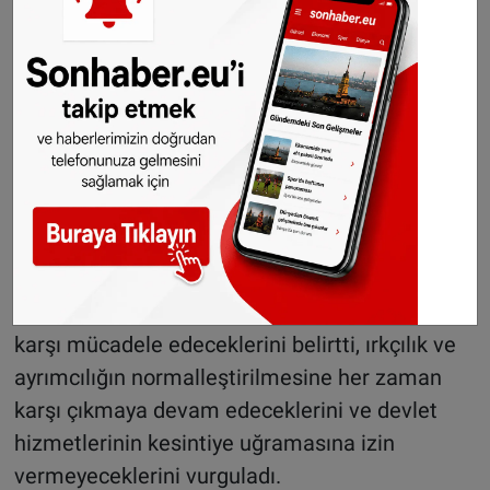
gösteri haklarını ellerinden almaya
çalıştıklarına da dikkat çeken Van Baarle,
koalisyon ortaklarının Azerbaycan'ın haklı
Karabağ davasının karşısında, Ermenistan'ın
yanında yer alınmasını sert bir dille eleştirdi.
“Hollanda için büyük bir tehlike”
Van Baarle son olarak, yeni kurulan koalisyonun
Hollanda için büyük bir tehlike olduğunu ve
önümüzdeki dört yıl boyunca bu hükümete
karşı mücadele edeceklerini belirtti, ırkçılık ve
ayrımcılığın normalleştirilmesine her zaman
karşı çıkmaya devam edeceklerini ve devlet
hizmetlerinin kesintiye uğramasına izin
vermeyeceklerini vurguladı.