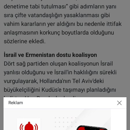
denetime tabi tutulması” gibi adımların yanı
sıra çifte vatandaşlığın yasaklanması gibi
vahim kararların yer aldığını bu nedenle ittifak
anlaşmasının korkunç boyutlarda olduğunu
sözlerine ekledi.
İsrail ve Ermenistan dostu koalisyon
Dört sağ partiden oluşan koalisyonun İsrail
yanlısı olduğunu ve İsrail'in haklılığını sürekli
vurgulayarak, Hollanda'nın Tel Aviv'deki
büyükelçiliğini Kudüs'e taşımayı planladığını
belirten Van Baarle, bu koalisyonun aynı
Reklam
zamanda İsrail'in Filistinlilere karşı işlediği
suçları ödüllendirmeyi amaçladığını ifade etti.
Gazze'deki zulme karşı çıkan eylemcilerin