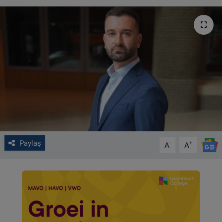
VIDEO GALERİ
ALGEMENE VOORWAARDEN
CONTACT
Çerez Politikası
Paylaş
-
+
A
A