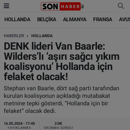
HOLLANDA
BELÇİKA
ALMANYA
FRANSA
AVU
HOLLANDA
HOLLANDA
Nöbetçi Eczaneler
HABERLER
HOLLANDA
BELÇİKA
BELÇİKA
Hava Durumu
DENK lideri Van Baarle:
ALMANYA
ALMANYA
Trafik Durumu
Wilders’lı ‘aşırı sağcı yıkım
koalisyonu’ Hollanda için
FRANSA
TÜRKİYE
Süper Lig Puan Durumu ve Fikstür
felaket olacak!
AVUSTURYA
DÜNYA
Tüm Manşetler
Stephan van Baarle, dört sağ parti tarafından
kurulan koalisyonun açıkladığı mutabakat
SAĞLIK - YAŞAM
BİLİM-TEKNOLOJİ
Son Dakika Haberleri
metnine tepki gösterdi, “Hollanda için bir
felaket” olacak dedi.
BİLİM-TEKNOLOJİ
SAĞLIK
Haber Arşivi
16.05.2024 - 17:45
3 DK
FOTO GALERİ
YAYINLANMA
OKUNMA SÜRESI