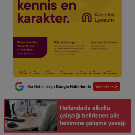
Hollanda'da alkollü
çalıştığı belirlenen aile
hekimine çalışma yasağı