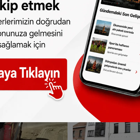
farklı alanda burs desteği
is
Belçika'da öğrenci bursu şartları
değişiyor: Yeterli sayıda ders al
burs alamayacak