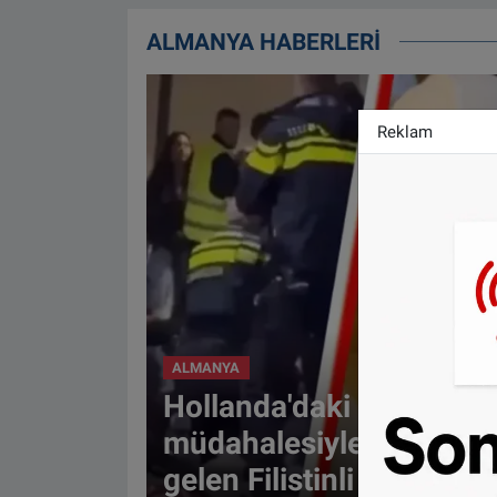
ALMANYA HABERLERİ
Reklam
ALMANYA
Hollanda'daki polis
müdahalesiyle gündem
gelen Filistinli çiftin