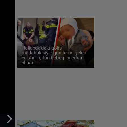
Hollanda'daki polis
müdahalesiyle gündeme gelen
Filistinli çiftin bebeği aileden
alındı