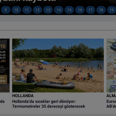
9
10
11
12
13
14
15
16
17
18
19
HOLLANDA
ALM
nda
Hollanda'da sıcaklar geri dönüyor:
Euros
Termometreler 35 dereceyi gösterecek
AB'de