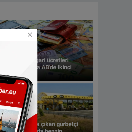
LMANYA
rostat yeni asgari ücretleri
ıkladı: Hollanda AB'de ikinci
raya yükseldi
LMANYA
manya’dan yola çıkan gurbetçi
ini Hırvatistan’da benzin