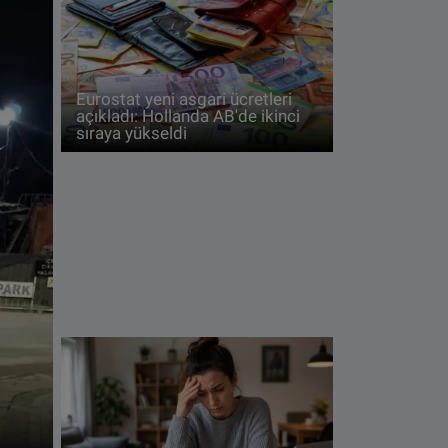
Eurostat yeni asgari ücretleri
açıkladı: Hollanda AB'de ikinci
sıraya yükseldi
Almanya'da hastanede 
çamaşır makinesinde b