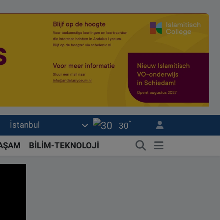
°
İstanbul
30
YAŞAM
BİLİM-TEKNOLOJİ
çi gündemi | Sonhaber