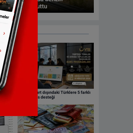
tasyonunda unuttu
YTB'den yurt dışındaki Türklere 5 farklı
mayan
alanda burs desteği