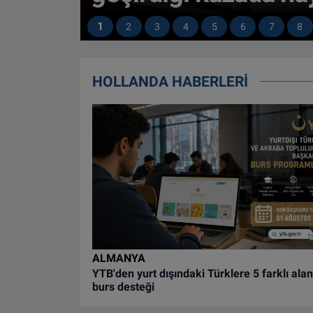
1
2
3
4
5
6
7
8
HOLLANDA HABERLERİ
ALMANYA
YTB'den yurt dışındaki Türklere 5 farklı ala
burs desteği