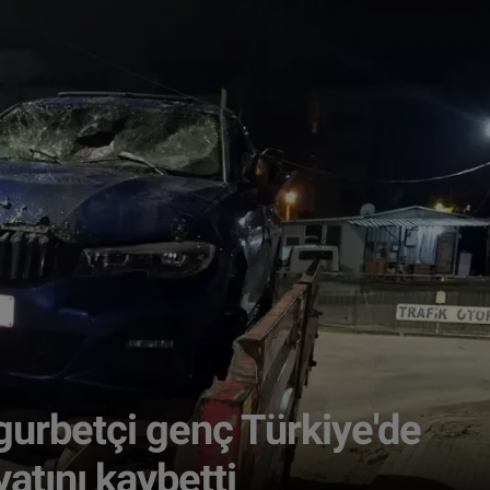
gurbetçi genç Türkiye'de
atını kaybetti