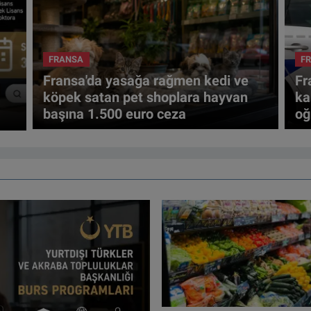
FRANSA
F
Fransa'da yasağa rağmen kedi ve
Fr
köpek satan pet shoplara hayvan
ka
başına 1.500 euro ceza
oğ