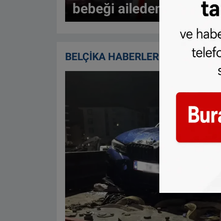
bebeği aileden alındı
BELÇİKA HABERLERİ