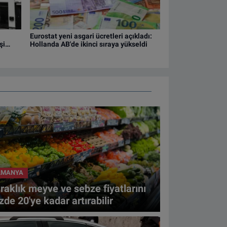
Eurostat yeni asgari ücretleri açıkladı:
şi
Hollanda AB'de ikinci sıraya yükseldi
LMANYA
raklık meyve ve sebze fiyatlarını
zde 20'ye kadar artırabilir