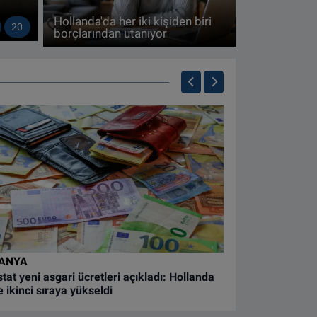
Hollanda'da her iki kişiden biri
20
borçlarından utanıyor
HOLLANDA
Hollanda'da üzer
BMW 55 bin euroy
ANYA
tat yeni asgari ücretleri açıkladı: Hollanda
 ikinci sıraya yükseldi