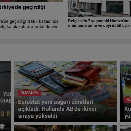
rkiye'de geçirdiği
Belçika'da 7 yaşındaki Hamza'nın
e'de geçirdiği trafik kazasında
ölümünde anne ve dayı dahil üç ki
Belçika plakalı otomobil dereye
tutuklandı
ALMANYA
A
Eurostat yeni asgari ücretleri
açıkladı: Hollanda AB'de ikinci
Ku
sıraya yükseldi
yü