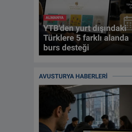
ALMANYA
YTB'den yurt dışındaki
Türklere 5 farklı alanda
burs desteği
AVUSTURYA HABERLERİ