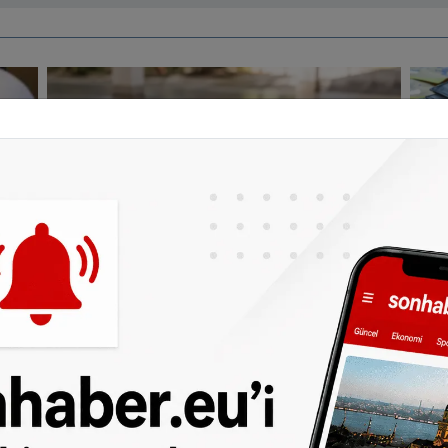
ALMANYA
A
Almanya'da hastanede kaybolan
Eu
bebeğin cenazesi çamaşır
aç
makinesinde bulundu
sı
A
e
ALMANYA
Al
YTB'den yurt dışındaki Türklere 5
eş