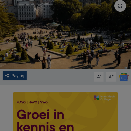
VIDEO GALERİ
ALGEMENE VOORWAARDEN
CONTACT
Çerez Politikası
Paylaş
-
+
A
A