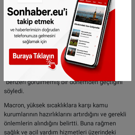
rahatsızlığı bulunan kişiler ve çocuklar için
sıcak hava koşullarının ciddi sağlık riskleri
oluşturduğunu vurguluyor.
Fransa son yılların en sıcak günlerini yaşıyor
Fransa genelinde etkili olan sıcak hava dalgası,
ülke genelinde yaşamı zorlaştırmaya devam
ediyor. Cumhurbaşkanı Emmanuel Macron,
perşembe günü yaptığı açıklamada ülkenin
“benzeri görülmemiş bir dönemden geçtiğini”
söyledi.
Macron, yüksek sıcaklıklara karşı kamu
kurumlarının hazırlıklarını artırdığını ve gerekli
önlemlerin alındığını belirtti. Buna rağmen
sağlık ve acil yardım hizmetleri üzerindeki