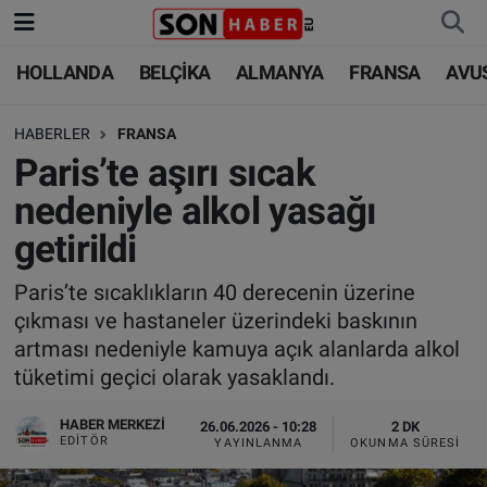
HOLLANDA
BELÇİKA
ALMANYA
FRANSA
AVU
HOLLANDA
HOLLANDA
Nöbetçi Eczaneler
HABERLER
FRANSA
BELÇİKA
BELÇİKA
Hava Durumu
Paris’te aşırı sıcak
ALMANYA
ALMANYA
Trafik Durumu
nedeniyle alkol yasağı
getirildi
FRANSA
TÜRKİYE
Süper Lig Puan Durumu ve Fikstür
Paris’te sıcaklıkların 40 derecenin üzerine
AVUSTURYA
DÜNYA
Tüm Manşetler
çıkması ve hastaneler üzerindeki baskının
artması nedeniyle kamuya açık alanlarda alkol
SAĞLIK - YAŞAM
BİLİM-TEKNOLOJİ
Son Dakika Haberleri
tüketimi geçici olarak yasaklandı.
BİLİM-TEKNOLOJİ
SAĞLIK
Haber Arşivi
HABER MERKEZI
26.06.2026 - 10:28
2 DK
EDITÖR
YAYINLANMA
OKUNMA SÜRESI
FOTO GALERİ