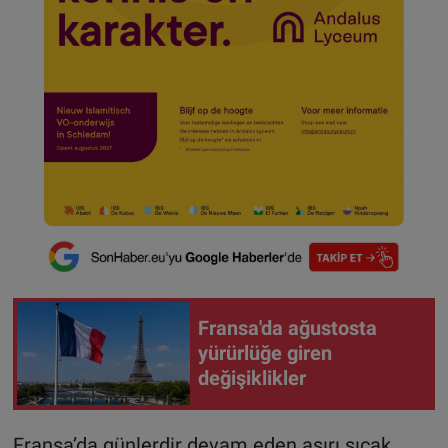
Fransa'da ağustosta
yürürlüğe giren
değişiklikler
Fransa’da günlerdir devam eden aşırı sıcak