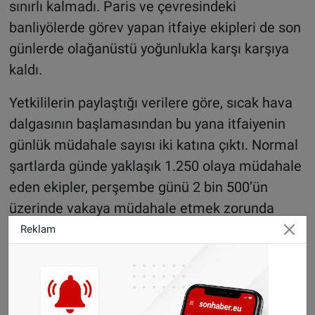
sınırlı kalmadı. Paris ve çevresindeki
banliyölerde görev yapan itfaiye ekipleri de son
günlerde olağanüstü yoğunlukla karşı karşıya
kaldı.
Yetkililerin paylaştığı verilere göre, sıcak hava
dalgasının başlamasından bu yana itfaiyenin
günlük müdahale sayısı iki katına çıktı. Normal
şartlarda günde yaklaşık 1.250 olaya müdahale
eden ekipler, perşembe günü 2 bin 500’ün
üzerinde vakaya müdahale etmek zorunda
kaldı.
Reklam
Aynı dönemde itfaiyenin acil çağrı hattına
yapılan başvuruların da iki katına yükseldiği
kaydedildi. Uzmanlar, özellikle yaşlılar, kronik