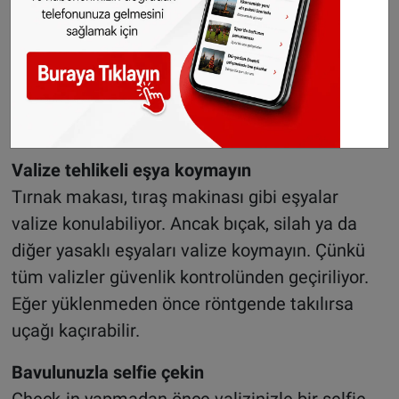
Fotoğraf makinası, tablet, dizüstü bilgisayar,
mücevher, nakit para, pasaport ve devamlı
kullandığınız ilaçlar gibi önemli ve değerli
eşyalarınızı valize koymayın. Bu eşyaları el
bagajınızda taşımaya özen gösterin.
Valize tehlikeli eşya koymayın
Tırnak makası, tıraş makinası gibi eşyalar
valize konulabiliyor. Ancak bıçak, silah ya da
diğer yasaklı eşyaları valize koymayın. Çünkü
tüm valizler güvenlik kontrolünden geçiriliyor.
Eğer yüklenmeden önce röntgende takılırsa
uçağı kaçırabilir.
Bavulunuzla selfie çekin