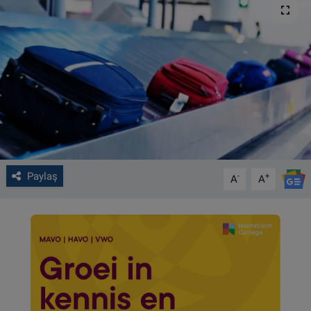
VIDEO GALERİ
ALGEMENE VOORWAARDEN
CONTACT
Çerez Politikası
Paylaş
-
+
A
A