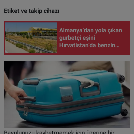
Etiket ve takip cihazı
Almanya’dan yola çıkan
gurbetçi eşini
Hırvatistan’da benzin
istasyonunda unuttu
Bavulunuzu kaybetmemek için üzerine bir