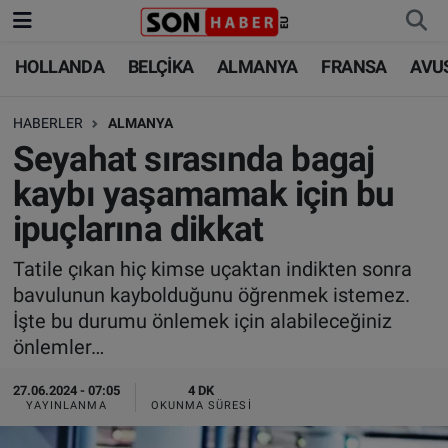
HOLLANDA
BELÇİKA
ALMANYA
FRANSA
AVU
HOLLANDA
HOLLANDA
Nöbetçi Eczaneler
HABERLER
ALMANYA
BELÇİKA
BELÇİKA
Hava Durumu
Seyahat sırasında bagaj
ALMANYA
ALMANYA
Trafik Durumu
kaybı yaşamamak için bu
ipuçlarına dikkat
FRANSA
TÜRKİYE
Süper Lig Puan Durumu ve Fikstür
Tatile çıkan hiç kimse uçaktan indikten sonra
AVUSTURYA
DÜNYA
Tüm Manşetler
bavulunun kaybolduğunu öğrenmek istemez.
İşte bu durumu önlemek için alabileceğiniz
SAĞLIK - YAŞAM
BİLİM-TEKNOLOJİ
Son Dakika Haberleri
önlemler…
BİLİM-TEKNOLOJİ
SAĞLIK
Haber Arşivi
27.06.2024 - 07:05
4 DK
YAYINLANMA
OKUNMA SÜRESI
FOTO GALERİ