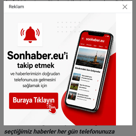
da fakirleştireceği eleştirilerine karşı kendini
Reklam
"Amacımız insanları yoksulluğa itmek değil, işe
yönlendirmek," şeklinde savunuyor. Bakan,
federal hükümetin gerekli adımları atmaması
durumunda, Flaman hükümetinin de kendi
yetkileri dahilinde harekete geçeceklerini
belirtiyor.
Haber: Halil Uygun
©Sonhaber.eu
H
aberlerimizi
İnsta
gram hesabımızdan
da takip
edebilirsiniz.
WhatsAppta ücretsiz bültenimize abone olun,
Hollanda ve diğer Avrupa ülkeleri gündeminden
seçtiğimiz haberler her gün telefonunuza