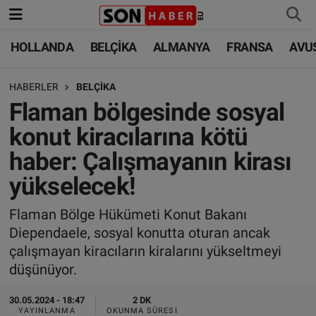
HOLLANDA
BELÇİKA
ALMANYA
FRANSA
AVU
HOLLANDA
HOLLANDA
Nöbetçi Eczaneler
HABERLER
BELÇİKA
BELÇİKA
BELÇİKA
Hava Durumu
Flaman bölgesinde sosyal
ALMANYA
ALMANYA
Trafik Durumu
konut kiracılarına kötü
haber: Çalışmayanın kirası
FRANSA
TÜRKİYE
Süper Lig Puan Durumu ve Fikstür
yükselecek!
AVUSTURYA
DÜNYA
Tüm Manşetler
Flaman Bölge Hükümeti Konut Bakanı
Diependaele, sosyal konutta oturan ancak
SAĞLIK - YAŞAM
BİLİM-TEKNOLOJİ
Son Dakika Haberleri
çalışmayan kiracıların kiralarını yükseltmeyi
düşünüyor.
BİLİM-TEKNOLOJİ
SAĞLIK
Haber Arşivi
30.05.2024 - 18:47
2 DK
FOTO GALERİ
YAYINLANMA
OKUNMA SÜRESI