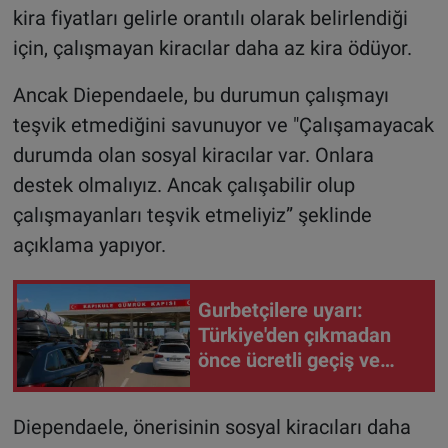
kira fiyatları gelirle orantılı olarak belirlendiği
için, çalışmayan kiracılar daha az kira ödüyor.
Ancak Diependaele, bu durumun çalışmayı
teşvik etmediğini savunuyor ve "Çalışamayacak
durumda olan sosyal kiracılar var. Onlara
destek olmalıyız. Ancak çalışabilir olup
çalışmayanları teşvik etmeliyiz” şeklinde
açıklama yapıyor.
Gurbetçilere uyarı:
Türkiye'den çıkmadan
önce ücretli geçiş ve
trafik borcunuzu kontrol
edin
Diependaele, önerisinin sosyal kiracıları daha