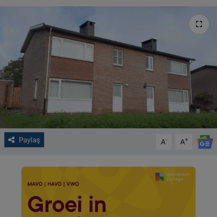
VIDEO GALERİ
ALGEMENE VOORWAARDEN
CONTACT
Çerez Politikası
Paylaş
-
+
A
A