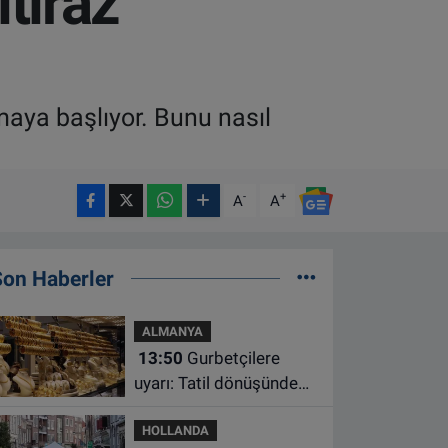
itiraz
maya başlıyor. Bunu nasıl
-
+
A
A
Son Haberler
ALMANYA
13:50
Gurbetçilere
uyarı: Tatil dönüşünde
altın getirirken bu
HOLLANDA
kuralları unutmayın