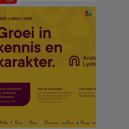
kurtarmaya çalışan iki
kadın hayatını yitirdi