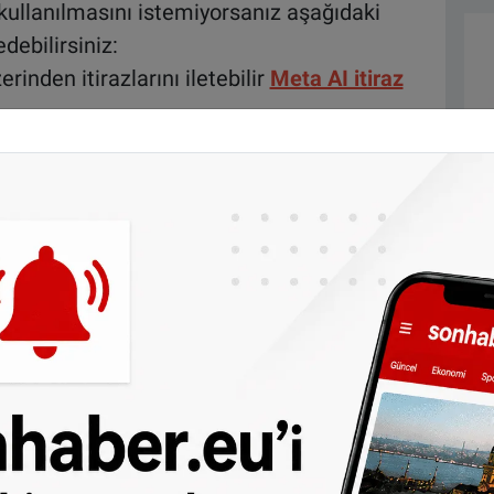
 kullanılmasını istemiyorsanız aşağıdaki
debilirsiniz:
rinden itirazlarını iletebilir
Meta AI itiraz
ıyı kullanabilir:
Meta AI itiraz sayfası –
 Facebook veya Instagram hesabınızın e-
iz. Daha sonra "Gönder" butonuna tıklayın.
ze başvurunun kabul edildiğine dair bir onay
 (Accountcentrum) üzerinden birbiriyle