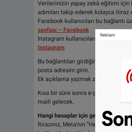
Verilerinizin yapay zekâ eğitimi için
adımları takip ederek kolayca itiraz e
Facebook kullanıcıları bu bağlantı üze
sayfası – Facebook
Reklam
Instagram kullanıcıları ise bu bağlant
Instagram
Bu bağlantıları girdiğinizde sadece
posta adresini girin.
Ek açıklama yazmak zorunda değilsin
Kısa bir süre sonra e-posta adresini
maili gelecek.
Hangi hesaplar için geçerli?
İtirazınız, Meta’nın “Hesap Merkezi”