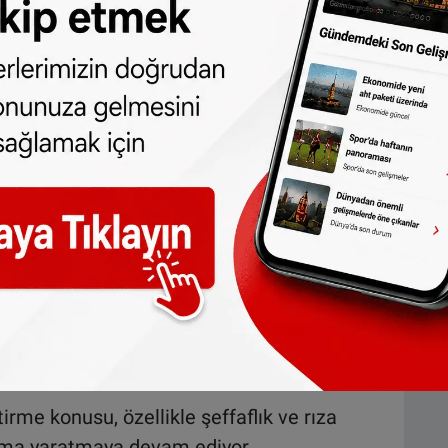
erli olacak.
Hesap Merkezi > Hesaplar yolunu izleyerek
ilirsiniz.
 Facebook ayarları üzerinden yapabilir.
sürüyor
 verilerini kullanmayacağını taahhüt etti.
eniş kapsamlı planları hakkında hâlâ
len 'Hesabınız bloke edilecek' mesajını
tirme konusu, özellikle şeffaflık ve rıza
şma yaratmaya devam ediyor.