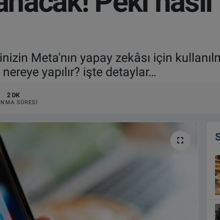
anacak! Peki nasıl 
nizin Meta'nın yapay zekâsı için kullanıl
 nereye yapılır? işte detaylar…
2 DK
NMA SÜRESI