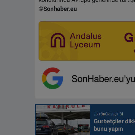
©Sonhaber.eu
EDITÖRÜN SEÇTIĞI
Gurbetçiler dik
bunu yapın