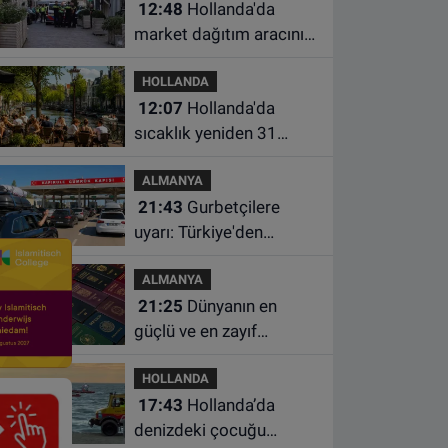
12:48
Hollanda'da
market dağıtım aracının
çarptığı 3 yaşındaki
HOLLANDA
çocuk hayatını kaybetti
12:07
Hollanda'da
sıcaklık yeniden 31
dereceye çıkacak
ALMANYA
21:43
Gurbetçilere
uyarı: Türkiye'den
çıkmadan önce ücretli
ALMANYA
geçiş ve trafik
21:25
Dünyanın en
borcunuzu kontrol edin
güçlü ve en zayıf
pasaportları belli oldu
HOLLANDA
17:43
Hollanda’da
denizdeki çocuğu