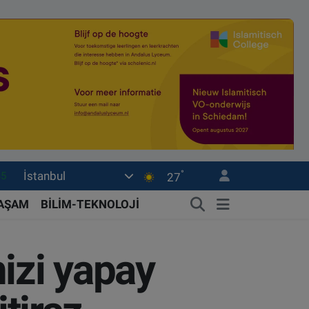
°
İstanbul
.1
27
29
YAŞAM
BİLİM-TEKNOLOJİ
29
06
izi yapay
30
35