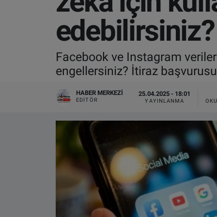
zekâ için kull
VIDEO GALERİ
edebilirsiniz?
ALGEMENE VOORWAARDEN
Facebook ve Instagram verileri
CONTACT
engellersiniz? İtiraz başvurusu
Çerez Politikası
HABER MERKEZI
25.04.2025 - 18:01
EDITÖR
YAYINLANMA
OKU