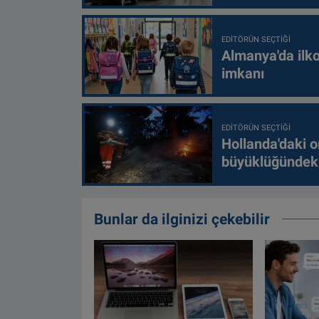
EDITÖRÜN SEÇTIĞI
Almanya'da ilko
imkanı
EDITÖRÜN SEÇTIĞI
Hollanda'daki o
büyüklüğündeki
Bunlar da ilginizi çekebilir