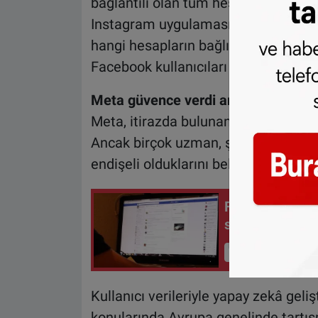
bağlantılı olan tüm hesaplar için geç
Instagram uygulamasında Ayarlar > 
hangi hesapların bağlı olduğunu göreb
Facebook kullanıcıları da aynı işlemi
Meta güvence verdi ama endişeler 
Meta, itirazda bulunan kullanıcıların
Ancak birçok uzman, şirketin daha g
endişeli olduklarını belirtti.
Facebook’ta ge
sakın açmayın
İçeriği Görüntüle
Kullanıcı verileriyle yapay zekâ geliş
konularında Avrupa genelinde tartı