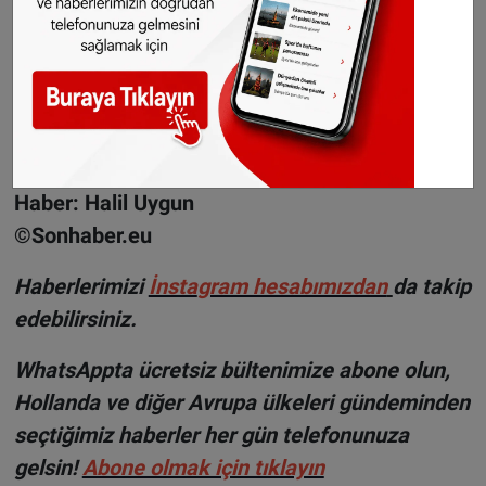
Bu yardımların içinde en az 18 kg et ve et
ürünleri de bulunuyor. Ural, yardım
faaliyetlerinin toplumun her kesimine ulaşarak
yardıma muhtaç ailelere umut olduğunu
vurguladı.
Haber: Halil Uygun
©Sonhaber.eu
H
aberlerimizi
İnsta
gram hesabımızdan
da takip
edebilirsiniz.
WhatsAppta ücretsiz bültenimize abone olun,
Hollanda ve diğer Avrupa ülkeleri gündeminden
seçtiğimiz haberler her gün telefonunuza
gelsin!
Abone olmak için tıklayın