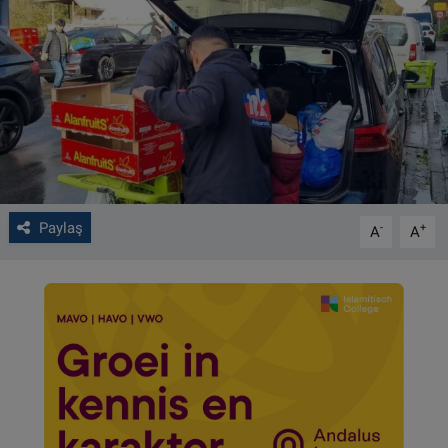
VIDEO GALERİ
ALGEMENE VOORWAARDEN
CONTACT
Çerez Politikası
Paylaş
-
+
A
A