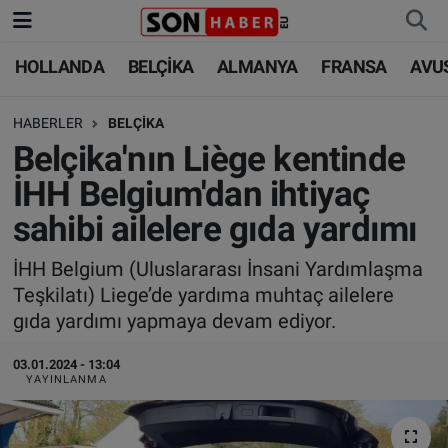
HOLLANDA
BELÇİKA
ALMANYA
FRANSA
AVU
HOLLANDA
HOLLANDA
Nöbetçi Eczaneler
HABERLER
BELÇİKA
BELÇİKA
BELÇİKA
Hava Durumu
Belçika'nın Liège kentinde
ALMANYA
ALMANYA
Trafik Durumu
İHH Belgium'dan ihtiyaç
sahibi ailelere gıda yardımı
FRANSA
TÜRKİYE
Süper Lig Puan Durumu ve Fikstür
İHH Belgium (Uluslararası İnsani Yardımlaşma
AVUSTURYA
DÜNYA
Tüm Manşetler
Teşkilatı) Liege’de yardıma muhtaç ailelere
gıda yardımı yapmaya devam ediyor.
SAĞLIK - YAŞAM
BİLİM-TEKNOLOJİ
Son Dakika Haberleri
03.01.2024 - 13:04
BİLİM-TEKNOLOJİ
SAĞLIK
Haber Arşivi
YAYINLANMA
FOTO GALERİ