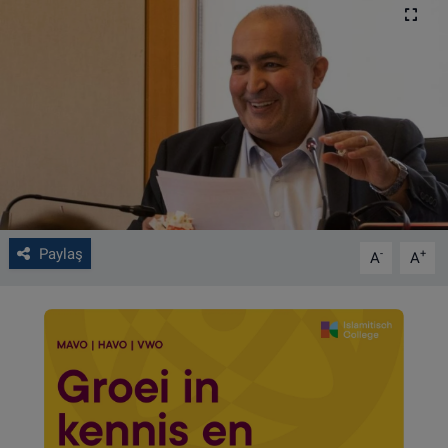
VIDEO GALERİ
ALGEMENE VOORWAARDEN
CONTACT
Çerez Politikası
Paylaş
-
+
A
A