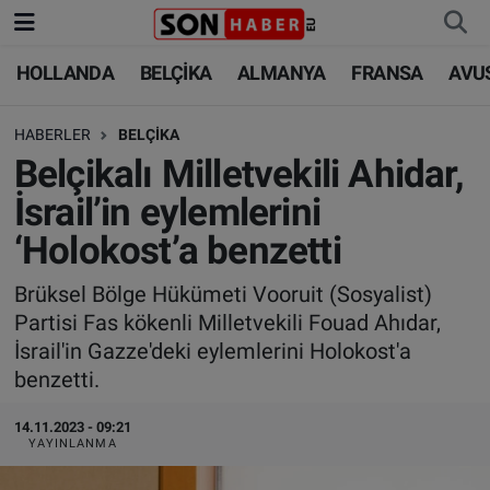
HOLLANDA
BELÇİKA
ALMANYA
FRANSA
AVU
HOLLANDA
HOLLANDA
Nöbetçi Eczaneler
HABERLER
BELÇİKA
BELÇİKA
BELÇİKA
Hava Durumu
Belçikalı Milletvekili Ahidar,
ALMANYA
ALMANYA
Trafik Durumu
İsrail’in eylemlerini
‘Holokost’a benzetti
FRANSA
TÜRKİYE
Süper Lig Puan Durumu ve Fikstür
Brüksel Bölge Hükümeti Vooruit (Sosyalist)
AVUSTURYA
DÜNYA
Tüm Manşetler
Partisi Fas kökenli Milletvekili Fouad Ahıdar,
İsrail'in Gazze'deki eylemlerini Holokost'a
SAĞLIK - YAŞAM
BİLİM-TEKNOLOJİ
Son Dakika Haberleri
benzetti.
BİLİM-TEKNOLOJİ
SAĞLIK
Haber Arşivi
14.11.2023 - 09:21
YAYINLANMA
FOTO GALERİ