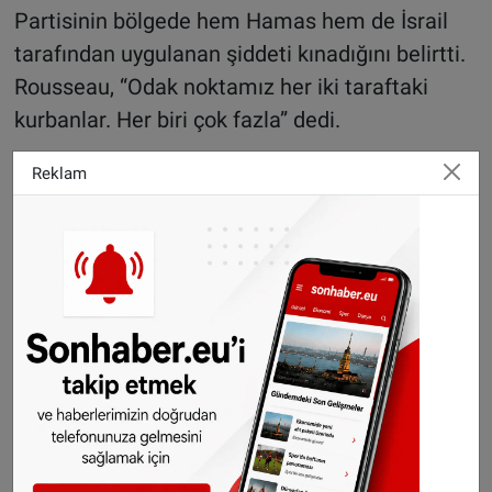
Partisinin bölgede hem Hamas hem de İsrail
tarafından uygulanan şiddeti kınadığını belirtti.
Rousseau, “Odak noktamız her iki taraftaki
kurbanlar. Her biri çok fazla” dedi.
MR özür talep ediyor
Reklam
MR (Reform Hareket) Partisi Brüksel
departmanı, Ahidar'ın "kabul edilemez
açıklamaları" nedeniyle özür talep ediyor. David
Leisterh, “Ahıdar ile aynı mecliste bulunmaktan
utanıyorum. Vooruit Partisi büyük bir jest
yapmalı ve özür dilemeli. Çünkü bizden farklı
şeyler bekleyen o kadar çok mağdur var ki”
şeklinde ifade kullandı.
Haber: Halil Uygun