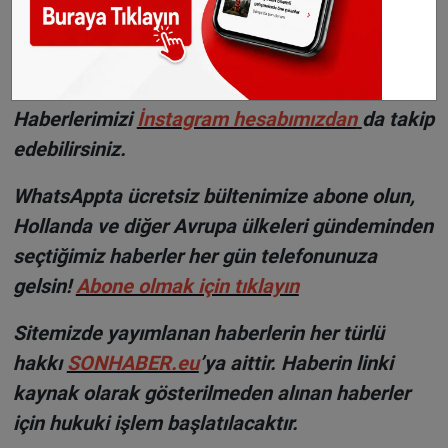
©Sonhaber.eu
Fotoğraf: Facebook
H
aberlerimizi
İnsta
gram hesabımızdan
da takip
edebilirsiniz.
WhatsAppta ücretsiz bültenimize abone olun,
Hollanda ve diğer Avrupa ülkeleri gündeminden
seçtiğimiz haberler her gün telefonunuza
gelsin!
Abone olmak için tıklayın
Sitemizde yayımlanan haberlerin her türlü
hakkı
SONHABER.eu
’ya aittir. Haberin linki
kaynak olarak gösterilmeden alınan haberler
için hukuki işlem başlatılacaktır.