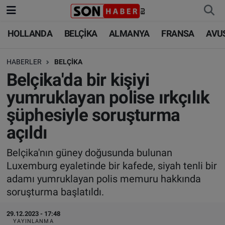
HOLLANDA
BELÇİKA
ALMANYA
FRANSA
AVU
HOLLANDA
HOLLANDA
Nöbetçi Eczaneler
HABERLER
BELÇİKA
BELÇİKA
BELÇİKA
Hava Durumu
Belçika'da bir kişiyi
ALMANYA
ALMANYA
Trafik Durumu
yumruklayan polise ırkçılık
şüphesiyle soruşturma
FRANSA
TÜRKİYE
Süper Lig Puan Durumu ve Fikstür
açıldı
AVUSTURYA
DÜNYA
Tüm Manşetler
Belçika'nın güney doğusunda bulunan
Luxemburg eyaletinde bir kafede, siyah tenli bir
SAĞLIK - YAŞAM
BİLİM-TEKNOLOJİ
Son Dakika Haberleri
adamı yumruklayan polis memuru hakkında
soruşturma başlatıldı.
BİLİM-TEKNOLOJİ
SAĞLIK
Haber Arşivi
29.12.2023 - 17:48
FOTO GALERİ
YAYINLANMA