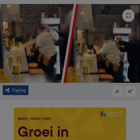
VIDEO GALERİ
ALGEMENE VOORWAARDEN
CONTACT
Çerez Politikası
Paylaş
-
+
A
A