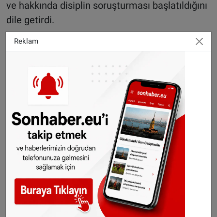
ve hakkında disiplin soruşturması başlatıldığını
dile getirdi.
4 yıla kadar hapis cezası alabilir
Reklam
Polis memuru, tıbbi müdahale gerektiren kasıtlı
darp ve yaralama suçu ve ayrıca ırkçı
motivasyonla işlenmiş suç nedeniyle
soruşturmaya alındı. Polis memurunun suçlu
bulunması halinde 2 aydan 4 yıla kadar hapis ve
50 ila 400 euro arasında para cezasına
çarptırılma ihtimali bulunmakta.
Haber: Halil Uygun
©Sonhaber.eu
H
aberlerimizi
İnsta
gram hesabımızdan
da takip