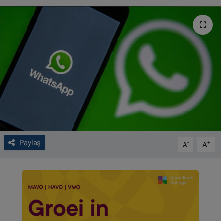
VIDEO GALERİ
ALGEMENE VOORWAARDEN
CONTACT
Çerez Politikası
Paylaş
-
+
A
A