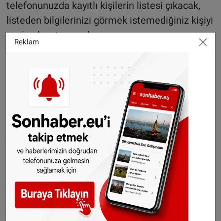
telefonunuzda kayıtlı kişilerin listesi çıkacak,
listeden bilgilerinizi görmek istemediğiniz kişiyi
seçip okey tuşuna basın.
Reklam
Yeni özellikler
Bu haftanın başında, WhatsApp sohbet
geçmişini Android'den iPhone'a aktarma
özelliğini tanıttı. Geçtiğimiz ay ise mesajlara
emoji ile reaksiyon verme, grup kapasitesinin
512 kişiye çıkartılması ve 2GB’a kadar dosya
paylaşımı özelliklerini
tanıtmıştı
.
Detaylı bilgi için;
WhatsApp genel
kurallar
sayfasını ziyaret edebilirsiniz.
Sitemizde yayımlanan haberlerin her türlü