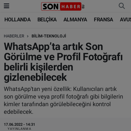
HOLLANDA
BELÇİKA
ALMANYA
FRANSA
AVU
HOLLANDA
HOLLANDA
Nöbetçi Eczaneler
HABERLER
BİLİM-TEKNOLOJİ
BELÇİKA
BELÇİKA
Hava Durumu
WhatsApp’ta artık Son
ALMANYA
ALMANYA
Trafik Durumu
Görülme ve Profil Fotoğrafı
belirli kişilerden
FRANSA
TÜRKİYE
Süper Lig Puan Durumu ve Fikstür
gizlenebilecek
AVUSTURYA
DÜNYA
Tüm Manşetler
WhatsApp'tan yeni özellik: Kullanıcıları artık
son görülme veya profil fotoğrafı gibi bilgilerin
SAĞLIK - YAŞAM
BİLİM-TEKNOLOJİ
Son Dakika Haberleri
kimler tarafından görülebileceğini kontrol
edebilecek.
BİLİM-TEKNOLOJİ
SAĞLIK
Haber Arşivi
17.06.2022 - 14:31
FOTO GALERİ
YAYINLANMA