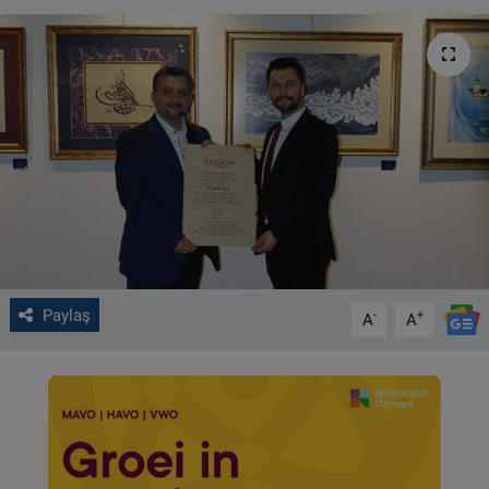
VIDEO GALERİ
ALGEMENE VOORWAARDEN
CONTACT
Çerez Politikası
Paylaş
-
+
A
A