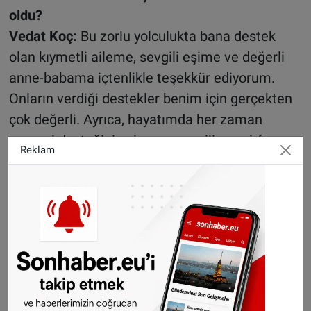
oldu?
Vedat Koç:
Bu zorlu yolculukta bana destek
olan kıymetli aileme, sevgili eşime ve değerli
anne-babama içtenlikle teşekkür ediyorum.
Onların verdiği destekler benim için gerçekten
çok değerli. Ayrıca, hayatımda her zaman
manevi desteğini esirgemeyen, ilim ve irfanın
Reklam
yayılması için her türlü imkanı ve desteği sunan
değerli büyüğüm Prof. Dr. Hüseyin İlker Çınar’a
en derin şükranlarımı sunmayı bir borç
biliyorum.