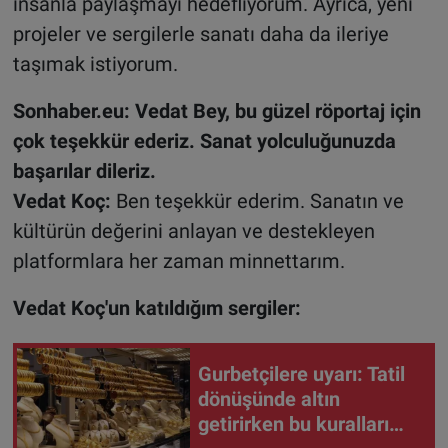
insanla paylaşmayı hedefliyorum. Ayrıca, yeni
projeler ve sergilerle sanatı daha da ileriye
taşımak istiyorum.
Sonhaber.eu: Vedat Bey, bu güzel röportaj için
çok teşekkür ederiz. Sanat yolculuğunuzda
başarılar dileriz.
Vedat Koç:
Ben teşekkür ederim. Sanatın ve
kültürün değerini anlayan ve destekleyen
platformlara her zaman minnettarım.
Vedat Koç'un katıldığım sergiler:
Gurbetçilere uyarı: Tatil
dönüşünde altın
getirirken bu kuralları