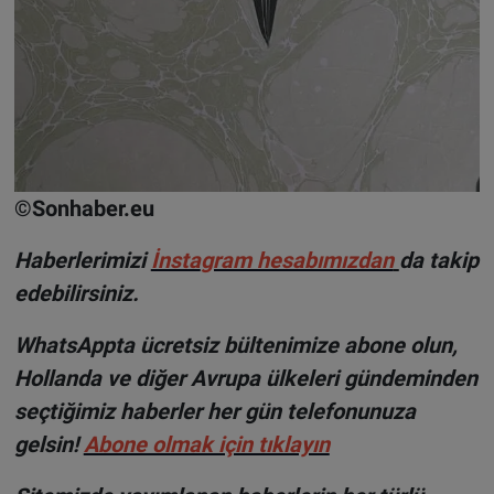
©Sonhaber.eu
H
aberlerimizi
İnsta
gram hesabımızdan
da takip
edebilirsiniz.
WhatsAppta ücretsiz bültenimize abone olun,
Hollanda ve diğer Avrupa ülkeleri gündeminden
seçtiğimiz haberler her gün telefonunuza
gelsin!
Abone olmak için tıklayın