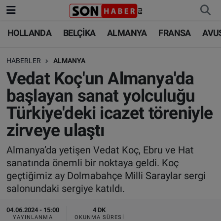
HOLLANDA
BELÇİKA
ALMANYA
FRANSA
AVU
HOLLANDA
HOLLANDA
Nöbetçi Eczaneler
HABERLER
ALMANYA
BELÇİKA
BELÇİKA
Hava Durumu
Vedat Koç'un Almanya'da
ALMANYA
ALMANYA
Trafik Durumu
başlayan sanat yolculuğu
Türkiye'deki icazet töreniyle
FRANSA
TÜRKİYE
Süper Lig Puan Durumu ve Fikstür
zirveye ulaştı
AVUSTURYA
DÜNYA
Tüm Manşetler
Almanya’da yetişen Vedat Koç, Ebru ve Hat
sanatında önemli bir noktaya geldi. Koç
SAĞLIK - YAŞAM
BİLİM-TEKNOLOJİ
Son Dakika Haberleri
geçtiğimiz ay Dolmabahçe Milli Saraylar sergi
salonundaki sergiye katıldı.
BİLİM-TEKNOLOJİ
SAĞLIK
Haber Arşivi
04.06.2024 - 15:00
4 DK
FOTO GALERİ
YAYINLANMA
OKUNMA SÜRESI