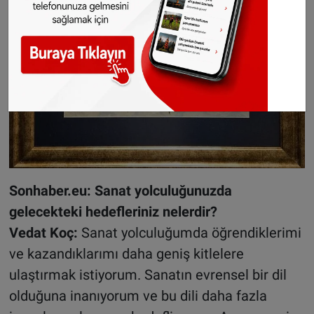
Sonhaber.eu: Sanat yolculuğunuzda
gelecekteki hedefleriniz nelerdir?
Vedat Koç:
Sanat yolculuğumda öğrendiklerimi
ve kazandıklarımı daha geniş kitlelere
ulaştırmak istiyorum. Sanatın evrensel bir dil
olduğuna inanıyorum ve bu dili daha fazla