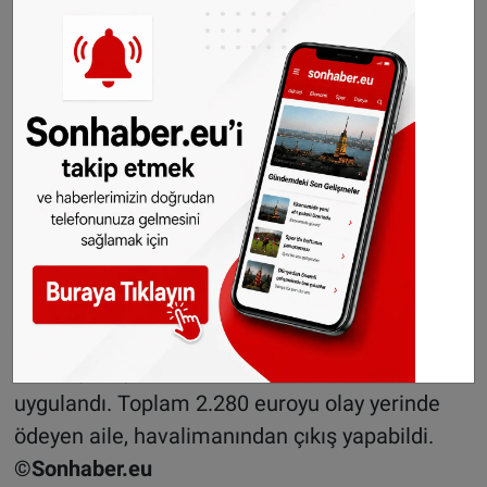
ele geçirildi. Ayrıca ailenin plastik torbalarda da
tütün ürünleri taşıdığı kaydedildi.
Yetkililer, özellikle Türkiye’den gelen yolcuların
bagajlarında fazla miktarda sigara
bulunmasının sık karşılaşılan bir durum
olduğunu, ancak bu olayda ele geçirilen
miktarın dikkat çekici boyutta olduğunu
vurguladı.
Aileye, 1.140 euro tutarında sabit vergi
tahakkuk ettirilirken, kaçakçılık girişimi
nedeniyle aynı miktarda bir ceza daha
uygulandı. Toplam 2.280 euroyu olay yerinde
ödeyen aile, havalimanından çıkış yapabildi.
©Sonhaber.eu