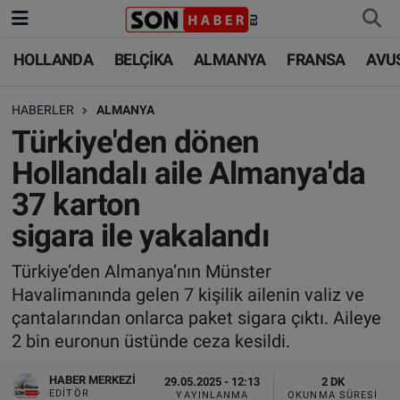
HOLLANDA
BELÇİKA
ALMANYA
FRANSA
AVU
HOLLANDA
HOLLANDA
Nöbetçi Eczaneler
HABERLER
ALMANYA
BELÇİKA
BELÇİKA
Hava Durumu
Türkiye'den dönen
ALMANYA
ALMANYA
Trafik Durumu
Hollandalı aile Almanya'da
37 karton
FRANSA
TÜRKİYE
Süper Lig Puan Durumu ve Fikstür
sigara ile yakalandı
AVUSTURYA
DÜNYA
Tüm Manşetler
Türkiye’den Almanya’nın Münster
Havalimanında gelen 7 kişilik ailenin valiz ve
SAĞLIK - YAŞAM
BİLİM-TEKNOLOJİ
Son Dakika Haberleri
çantalarından onlarca paket sigara çıktı. Aileye
2 bin euronun üstünde ceza kesildi.
BİLİM-TEKNOLOJİ
SAĞLIK
Haber Arşivi
HABER MERKEZI
29.05.2025 - 12:13
2 DK
FOTO GALERİ
EDITÖR
YAYINLANMA
OKUNMA SÜRESI