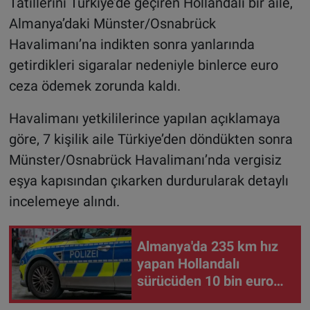
Tatillerini Türkiye’de geçiren Hollandalı bir aile,
Almanya’daki Münster/Osnabrück
Havalimanı’na indikten sonra yanlarında
getirdikleri sigaralar nedeniyle binlerce euro
ceza ödemek zorunda kaldı.
Havalimanı yetkililerince yapılan açıklamaya
göre, 7 kişilik aile Türkiye’den döndükten sonra
Münster/Osnabrück Havalimanı’nda vergisiz
eşya kapısından çıkarken durdurularak detaylı
incelemeye alındı.
Almanya'da 235 km hız
yapan Hollandalı
sürücüden 10 bin euro
teminat alındı