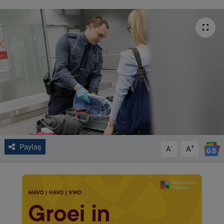
VIDEO GALERİ
ALGEMENE VOORWAARDEN
CONTACT
Çerez Politikası
Paylaş
-
+
A
A