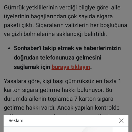
Gümrük yetkililerinin verdiği bilgiye göre, aile
üyelerinin bagajlarından çok sayıda sigara
paketi çıktı. Sigaraların valizlerin her boşluğuna
ve gizli bölmelerine saklandığı belirtildi.
Sonhaber'i takip etmek ve haberlerimizin
doğrudan telefonunuza gelmesini
sağlamak için
buraya tıklayın
.
Yasalara göre, kişi başı gümrüksüz en fazla 1
karton sigara getirme hakkı bulunuyor. Bu
durumda ailenin toplamda 7 karton sigara
getirme hakkı vardı. Ancak yapılan kontrolde
valiz, sırt çantası, el çantası ve poşetlerde
Reklam
toplam 37 karton (yaklaşık 7.400 adet) sigara