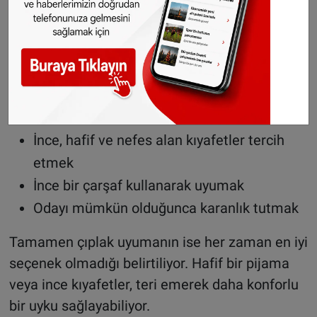
Açık pencerenin önüne hafif nemli bir
çarşaf asmak
Vantilatörün önüne buz veya donmuş su
şişesi koymak
Ayakları, bilekleri ve enseyi soğuk suyla
serinletmek
İnce, hafif ve nefes alan kıyafetler tercih
etmek
İnce bir çarşaf kullanarak uyumak
Odayı mümkün olduğunca karanlık tutmak
Tamamen çıplak uyumanın ise her zaman en iyi
seçenek olmadığı belirtiliyor. Hafif bir pijama
veya ince kıyafetler, teri emerek daha konforlu
bir uyku sağlayabiliyor.