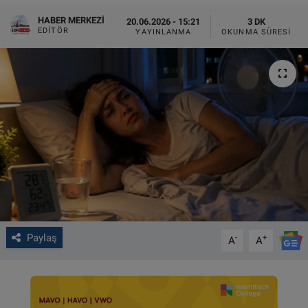
HABER MERKEZI
20.06.2026 - 15:21
3 DK
VIDEO GALERİ
EDITÖR
YAYINLANMA
OKUNMA SÜRESI
ALGEMENE VOORWAARDEN
CONTACT
Çerez Politikası
Paylaş
-
+
A
A