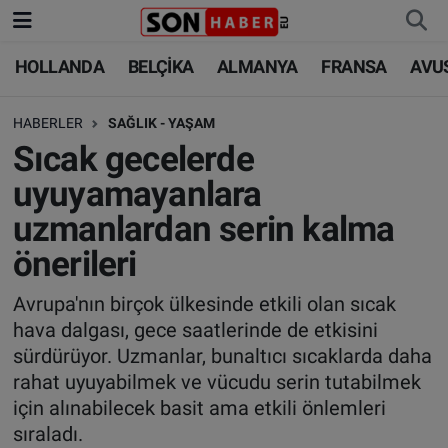
HOLLANDA
BELÇİKA
ALMANYA
FRANSA
AVU
HOLLANDA
HOLLANDA
Nöbetçi Eczaneler
HABERLER
SAĞLIK - YAŞAM
BELÇİKA
BELÇİKA
Hava Durumu
Sıcak gecelerde
ALMANYA
ALMANYA
Trafik Durumu
uyuyamayanlara
uzmanlardan serin kalma
FRANSA
TÜRKİYE
Süper Lig Puan Durumu ve Fikstür
önerileri
AVUSTURYA
DÜNYA
Tüm Manşetler
Avrupa'nın birçok ülkesinde etkili olan sıcak
hava dalgası, gece saatlerinde de etkisini
SAĞLIK - YAŞAM
BİLİM-TEKNOLOJİ
Son Dakika Haberleri
sürdürüyor. Uzmanlar, bunaltıcı sıcaklarda daha
rahat uyuyabilmek ve vücudu serin tutabilmek
BİLİM-TEKNOLOJİ
SAĞLIK
Haber Arşivi
için alınabilecek basit ama etkili önlemleri
sıraladı.
FOTO GALERİ