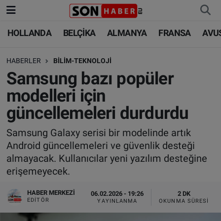
HOLLANDA
BELÇİKA
ALMANYA
FRANSA
AVU
HOLLANDA
HOLLANDA
Nöbetçi Eczaneler
HABERLER
BİLİM-TEKNOLOJİ
BELÇİKA
BELÇİKA
Hava Durumu
Samsung bazı popüler
ALMANYA
ALMANYA
Trafik Durumu
modelleri için
güncellemeleri durdurdu
FRANSA
TÜRKİYE
Süper Lig Puan Durumu ve Fikstür
Samsung Galaxy serisi bir modelinde artık
AVUSTURYA
DÜNYA
Tüm Manşetler
Android güncellemeleri ve güvenlik desteği
almayacak. Kullanıcılar yeni yazılım desteğine
SAĞLIK - YAŞAM
BİLİM-TEKNOLOJİ
Son Dakika Haberleri
erişemeyecek.
BİLİM-TEKNOLOJİ
SAĞLIK
Haber Arşivi
HABER MERKEZI
06.02.2026 - 19:26
2 DK
EDITÖR
YAYINLANMA
OKUNMA SÜRESI
FOTO GALERİ