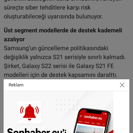
süreçte siber tehditlere karşı risk
oluşturabileceği uyarısında bulunuyor.
Üst segment modellerde de destek kademeli
azalıyor
Samsung’un güncelleme politikasındaki
değişiklik yalnızca S21 serisiyle sınırlı kalmadı.
Şirket, Galaxy S22 serisi ile Galaxy S21 FE
modelleri için de destek kapsamını daralttı.
Reklam
Yeni takvime göre bu cihazlar artık aylık değil,
üç ayda bir güvenlik güncellemesi alacak.
Modeller, 4 yıllık aylık güncelleme sürecini
tamamlamış oldu. Samsung’un planlamasına
göre Galaxy S22 serisi ve S21 FE için