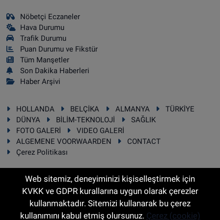
Nöbetçi Eczaneler
Hava Durumu
Trafik Durumu
Puan Durumu ve Fikstür
Tüm Manşetler
Son Dakika Haberleri
Haber Arşivi
HOLLANDA
BELÇİKA
ALMANYA
TÜRKİYE
DÜNYA
BİLİM-TEKNOLOJİ
SAĞLIK
FOTO GALERİ
VIDEO GALERİ
ALGEMENE VOORWAARDEN
CONTACT
Çerez Politikası
Web sitemiz, deneyiminizi kişiselleştirmek için
KVKK ve GDPR kurallarına uygun olarak çerezler
RSS
Copyright © 2025 Sonhaber.eu Her hakkı saklıdır.
kullanmaktadır. Sitemizi kullanarak bu çerez
kullanımını kabul etmiş olursunuz.
Çerez (cookie)