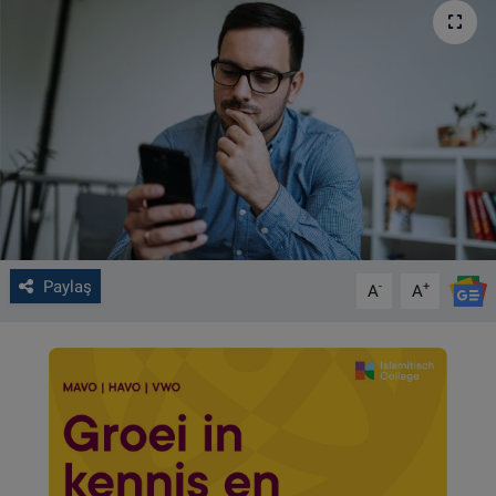
VIDEO GALERİ
ALGEMENE VOORWAARDEN
CONTACT
Çerez Politikası
Paylaş
-
+
A
A