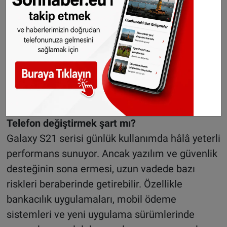
güncelleme desteği Şubat 2027’de tamamen
sona erecek; Ocak 2027’ye kadar ise güvenlik
yamaları sunulmayı sürdürecek.
Google, konuşurken
başka dillere anlık çeviri
özelliğini kullanıma
sundu
Telefon değiştirmek şart mı?
Galaxy S21 serisi günlük kullanımda hâlâ yeterli
performans sunuyor. Ancak yazılım ve güvenlik
desteğinin sona ermesi, uzun vadede bazı
riskleri beraberinde getirebilir. Özellikle
bankacılık uygulamaları, mobil ödeme
sistemleri ve yeni uygulama sürümlerinde