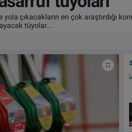
asarruf tüyoları
 yola çıkacakların en çok araştırdığı konu
ayacak tüyolar...