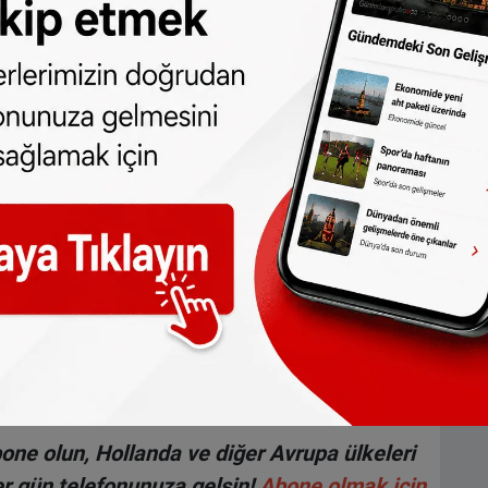
asını takip edecekler için fiyatlar biraz
benzin 1,61 euro, dizel fiyatı ise 1,58 euro.
garistan
’da benzin ve dizel fiyatı 1,37 euro.
tasını takip edecekler için
Sırbistan
’da
atı ise 1,73 euro.
emli bir konu bulunmakta. Açıklanan bu
 Ayrıca ülke içinde bölgelere ve nereden
a göre de değişkenlik gösterebilir.
dan
da takip edebilirsiniz.
ne olun, Hollanda ve diğer Avrupa ülkeleri
r gün telefonunuza gelsin!
Abone olmak için