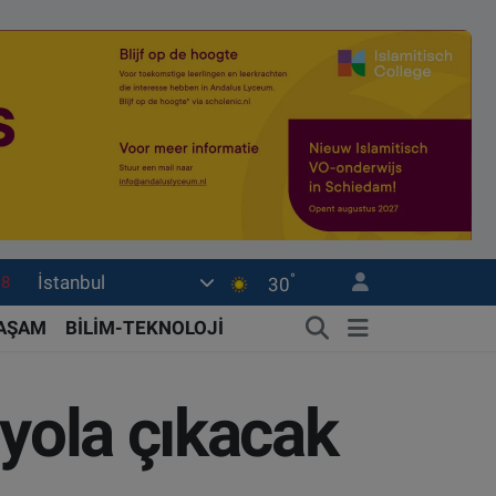
°
İstanbul
18
30
32
YAŞAM
BİLİM-TEKNOLOJİ
38
03
 yola çıkacak
14
18