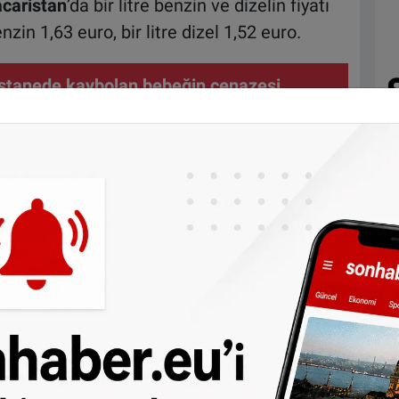
caristan
’da bir litre benzin ve dizelin fiyatı
benzin 1,63 euro, bir litre dizel 1,52 euro.
stanede kaybolan bebeğin cenazesi
esinde bulundu
idecekler için depolarını Avusturya’da
nek olacak.
Avusturya
’da benzinin litre fiyatı
uro. Ancak
İtalya
’da benzin litre fiyatı 1,90
rinden gidecekler ise depolarını
sarruf yapabilirler.
Slovenya
’da benzin litre
,54 euro.
Hırvatistan
’da ise sırasıyla 1,60 euro