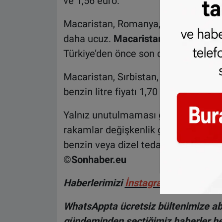
ve 1,56 euro.
Macaristan, Romanya, Bulgaristan rot
daha ucuz.
Macaristan
’da bir litre 
Türkiye’den önce son durak olan
Bul
Macaristan, Sırbistan, Bulgaristan ro
benzin litre fiyatı 1,70 euro, dizel fiy
Yalnız unutulmaması gereken çok ön
rakamlar değişkenlik gösterebiliyor.
benzin veya dizel tedariki yaptığınız
©Sonhaber.eu
H
aberlerimizi
İnsta
gram hesabımız
WhatsAppta ücretsiz bültenimize abo
gündeminden seçtiğimiz haberler he