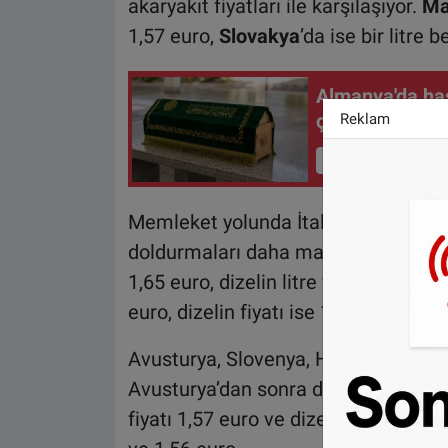
akaryakıt fiyatları ile karşılaşıyor.
Ma
1,57 euro,
Slovakya
’da ise bir litre 
Almanya'da ha
çamaşır makin
Reklam
İçeriği Görüntüle
Memleket yolunda İtalya üzerinden g
doldurmaları daha mantıklı bir seçe
1,65 euro, dizelin litre fiyatı 1,62 e
euro, dizelin fiyatı ise 1,75 euro.
Avusturya, Slovenya, Hırvatistan üze
Avusturya’dan sonra doldururlarsa ta
fiyatı 1,57 euro ve dizel litre fiyatı 1