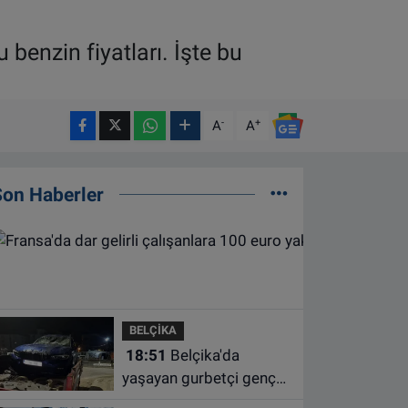
 benzin fiyatları. İşte bu
-
+
A
A
Son Haberler
BELÇİKA
18:51
Belçika'da
yaşayan gurbetçi genç
Türkiye'de geçirdiği