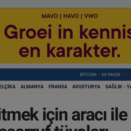
DOLAR
47,7436
%0.
EURO
55,2510
%0.
ELÇİKA
ALMANYA
FRANSA
AVUSTURYA
SAĞLIK - 
STERLİN
64,4811
%0.
GRAM ALTIN
6660.55
%0.
mek için aracı ile
BİST100
13.779
%-
BITCOIN
64.944,08
%-0.