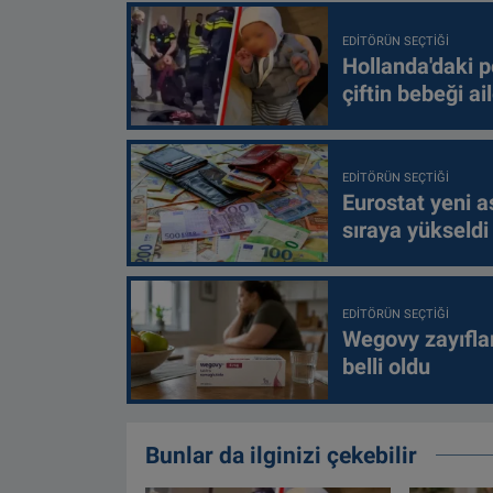
EDITÖRÜN SEÇTIĞI
Hollanda'daki p
çiftin bebeği ai
EDITÖRÜN SEÇTIĞI
Eurostat yeni as
sıraya yükseldi
EDITÖRÜN SEÇTIĞI
Wegovy zayıfla
belli oldu
Bunlar da ilginizi çekebilir