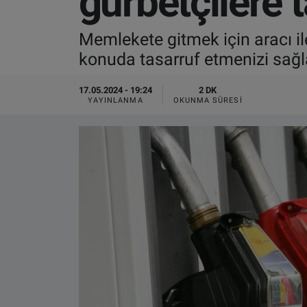
gurbetçilere t
VIDEO GALERİ
Memlekete gitmek için aracı ile
konuda tasarruf etmenizi sağl
ALGEMENE VOORWAARDEN
17.05.2024 - 19:24
2 DK
CONTACT
YAYINLANMA
OKUNMA SÜRESI
Çerez Politikası