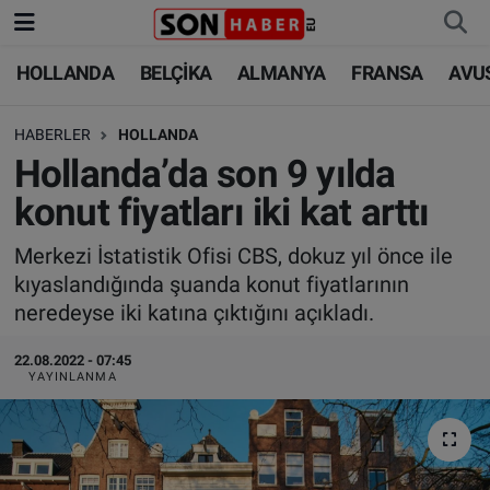
HOLLANDA
BELÇİKA
ALMANYA
FRANSA
AVU
HOLLANDA
HOLLANDA
Nöbetçi Eczaneler
HABERLER
HOLLANDA
BELÇİKA
BELÇİKA
Hava Durumu
Hollanda’da son 9 yılda
ALMANYA
ALMANYA
Trafik Durumu
konut fiyatları iki kat arttı
FRANSA
TÜRKİYE
Süper Lig Puan Durumu ve Fikstür
Merkezi İstatistik Ofisi CBS, dokuz yıl önce ile
kıyaslandığında şuanda konut fiyatlarının
AVUSTURYA
DÜNYA
Tüm Manşetler
neredeyse iki katına çıktığını açıkladı.
SAĞLIK - YAŞAM
BİLİM-TEKNOLOJİ
Son Dakika Haberleri
22.08.2022 - 07:45
YAYINLANMA
BİLİM-TEKNOLOJİ
SAĞLIK
Haber Arşivi
FOTO GALERİ