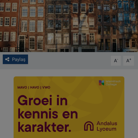
VIDEO GALERİ
ALGEMENE VOORWAARDEN
CONTACT
Çerez Politikası
Paylaş
-
+
A
A