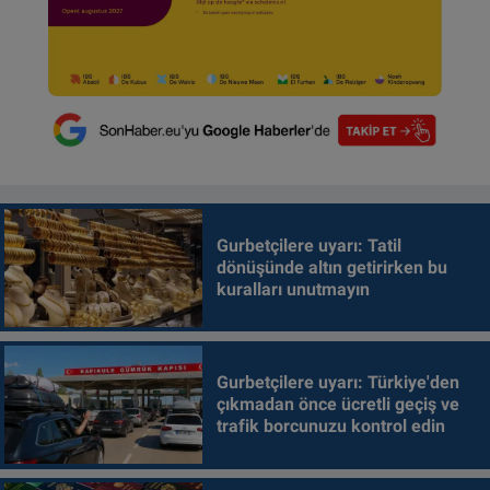
Gurbetçilere uyarı: Tatil
dönüşünde altın getirirken bu
kuralları unutmayın
Gurbetçilere uyarı: Türkiye'den
çıkmadan önce ücretli geçiş ve
trafik borcunuzu kontrol edin