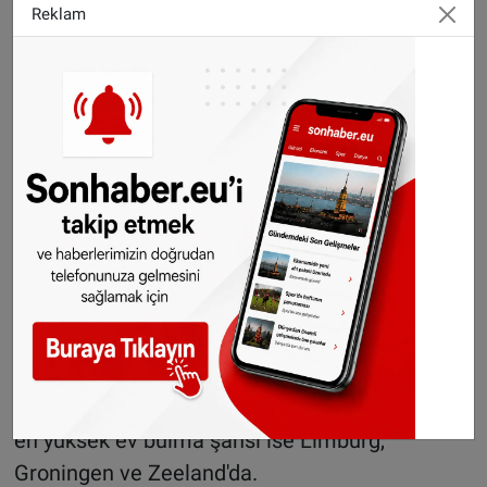
sadece tek başına yaşayanları değil aynı
Reklam
zamanda çiftleri de zorladığına vurgu yapıldı.
Şirketin yaptığı hesaplamaya göre, bekar bir
kişinin satın alabilecek konut bulma şansı
geçen yıl yüzde 3’ken bu yıl yüzde 1’e düşmüş
durumda. Çiftlerin şansı biraz daha fazla:
Geçen yıl bir çiftin bütçesine göre konut bulma
oranı yüzde 36’ken bu yıl yüzde 20’ye geriledi.
Hipoteker'e göre, özellikle büyük şehirlerde
bekarlar için arz "sıfır". Bölge olarak
bakıldığında en umutsuz bölgeler Flevoland,
Kuzey Brabant ve Utrecht. Tek gelirli bekarların
en yüksek ev bulma şansı ise Limburg,
Groningen ve Zeeland'da.