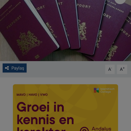
VIDEO GALERİ
ALGEMENE VOORWAARDEN
CONTACT
Çerez Politikası
Paylaş
-
+
A
A