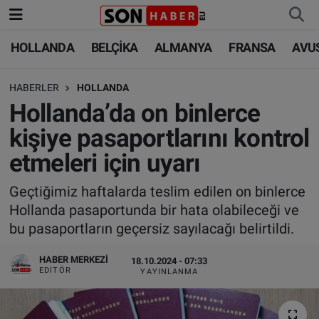
HOLLANDA
BELÇİKA
ALMANYA
FRANSA
AVU
HOLLANDA
HOLLANDA
Nöbetçi Eczaneler
HABERLER
HOLLANDA
BELÇİKA
BELÇİKA
Hava Durumu
Hollanda’da on binlerce
ALMANYA
ALMANYA
Trafik Durumu
kişiye pasaportlarını kontrol
etmeleri için uyarı
FRANSA
TÜRKİYE
Süper Lig Puan Durumu ve Fikstür
Geçtiğimiz haftalarda teslim edilen on binlerce
AVUSTURYA
DÜNYA
Tüm Manşetler
Hollanda pasaportunda bir hata olabileceği ve
bu pasaportların geçersiz sayılacağı belirtildi.
SAĞLIK - YAŞAM
BİLİM-TEKNOLOJİ
Son Dakika Haberleri
HABER MERKEZI
18.10.2024 - 07:33
BİLİM-TEKNOLOJİ
SAĞLIK
Haber Arşivi
EDITÖR
YAYINLANMA
FOTO GALERİ