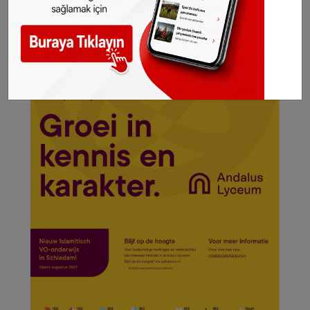
hakkı
SONHABER.eu
’ya aittir. Haberin linki
kaynak olarak gösterilmeden alınan haberler
için hukuki işlem başlatılacaktır.