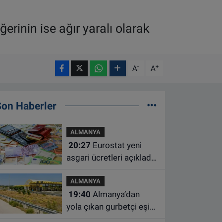
rinin ise ağır yaralı olarak
-
+
A
A
Son Haberler
ALMANYA
20:27
Eurostat yeni
asgari ücretleri açıkladı:
Hollanda AB'de ikinci
ALMANYA
sıraya yükseldi
19:40
Almanya’dan
yola çıkan gurbetçi eşini
Hırvatistan’da benzin