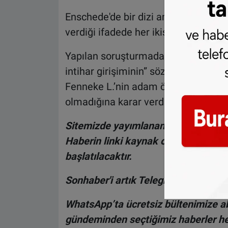
Enschede'de bir dizi ameliyat geçir
verdiği ifadede her ikisinin de kendi 
Yapılan soruşturmadan sonra savcılık
intihar girişiminin” söz konusu olduğu
Fenneke L.’nin adam öldürme ve cina
olmadığına karar verdi.
Sitemizde yayımlanan haberlerin her
Haberin linki kaynak olarak gösteri
başlatılacaktır.
Sonhaber'i artık Telegram'da da taki
WhatsApp’ta ücretsiz bültenimize ab
gündeminden seçtiğimiz haberler he