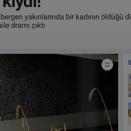
 kıydı!
ergen yakınlarında bir kadının öldüğü diğe
le dramı çıktı