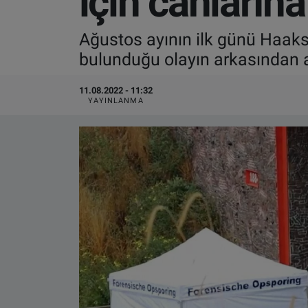
için canlarına
VIDEO GALERİ
Ağustos ayının ilk günü Haaksb
bulunduğu olayın arkasından ai
ALGEMENE VOORWAARDEN
11.08.2022 - 11:32
CONTACT
YAYINLANMA
Çerez Politikası