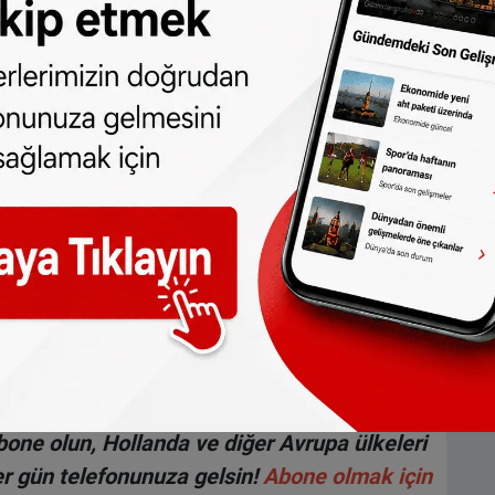
en Fenneke, kendine geldikten sonra polise
isteğiyle hareket ettiğini ifade etti.
 da olayda bir cinayet değil “intihar ve
 bilgisini teyit etti. Savcı; bu nedenle
yet iddiası ile suçlanmasına gerek
 türlü hakkı
SONHABER.eu
’ya aittir.
lmeden alınan haberler için hukuki işlem
p edebilirsiniz:
t.me/sonhabereu
one olun, Hollanda ve diğer Avrupa ülkeleri
r gün telefonunuza gelsin!
Abone olmak için