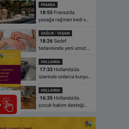
FRANSA
istasyonunda unuttu
18:55
Fransa'da
yasağa rağmen kedi ve
köpek satan pet
SAĞLIK - YAŞAM
shoplara hayvan başına
18:26
Sedef
1.500 euro ceza
tedavisinde yeni umut:
Bazı hastaların neden
HOLLANDA
iyileşmediği bulundu
17:33
Hollanda'da
üzerinde onlarca kurşun
izi bulunan BMW 55 bin
HOLLANDA
euroya satışa çıktı
16:35
Hollanda'da
çocuk bakım desteği
artsa da ailelerin çoğu
hâlâ ek ödeme yapıyor