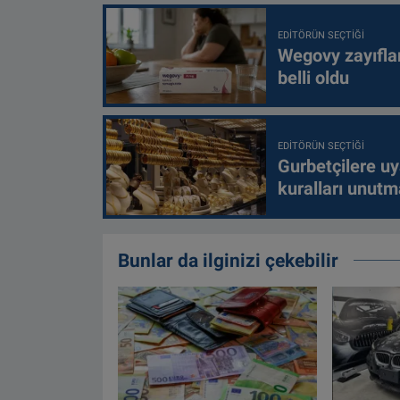
EDITÖRÜN SEÇTIĞI
Wegovy zayıfla
belli oldu
EDITÖRÜN SEÇTIĞI
Gurbetçilere uy
kuralları unutm
Bunlar da ilginizi çekebilir