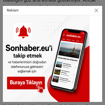
bazı uzmanlara göre bazı kadınlar ev doktoru
Reklam
aracılığı ile yapılan testleri ve bu testin
sonuçlarını ürkütücü bulduğu için test
yaptırmaktan kaçınıyor.
Hayatta kalma şansı yüzde 96
Smear testleri kadının rahim ağzı kanseri
olmadan, kanser olma ihtimalinin olup
olmadığını gösteriyor.
Rahim ağzı hücreleri yapılan test sırasında
diğer hücrelere göre farklı görünür. Genelde
bunlar kanser hücresi olmayan ancak uzun
vadede kanser hücresine dönüşme riski yüksek
olan hücrelerdir.