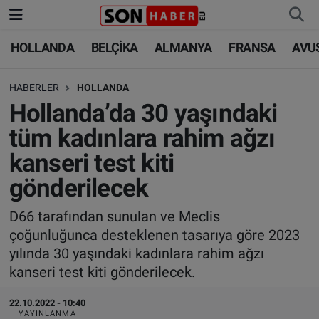
HOLLANDA
BELÇİKA
ALMANYA
FRANSA
AVU
HOLLANDA
HOLLANDA
Nöbetçi Eczaneler
HABERLER
HOLLANDA
BELÇİKA
BELÇİKA
Hava Durumu
Hollanda’da 30 yaşındaki
ALMANYA
ALMANYA
Trafik Durumu
tüm kadınlara rahim ağzı
kanseri test kiti
FRANSA
TÜRKİYE
Süper Lig Puan Durumu ve Fikstür
gönderilecek
AVUSTURYA
DÜNYA
Tüm Manşetler
D66 tarafından sunulan ve Meclis
çoğunluğunca desteklenen tasarıya göre 2023
SAĞLIK - YAŞAM
BİLİM-TEKNOLOJİ
Son Dakika Haberleri
yılında 30 yaşındaki kadınlara rahim ağzı
kanseri test kiti gönderilecek.
BİLİM-TEKNOLOJİ
SAĞLIK
Haber Arşivi
22.10.2022 - 10:40
FOTO GALERİ
YAYINLANMA