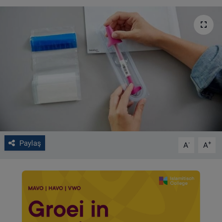
VIDEO GALERİ
ALGEMENE VOORWAARDEN
CONTACT
Çerez Politikası
Paylaş
-
+
A
A