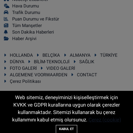
Hava Durumu
Trafik Durumu
Puan Durumu ve Fikstür
Tüm Manşetler
Son Dakika Haberleri
Haber Arşivi
HOLLANDA
BELÇİKA
ALMANYA
TÜRKİYE
DÜNYA
BİLİM-TEKNOLOJİ
SAĞLIK
FOTO GALERİ
VIDEO GALERİ
ALGEMENE VOORWAARDEN
CONTACT
Çerez Politikası
Web sitemiz, deneyiminizi kişiselleştirmek için
KVKK ve GDPR kurallarına uygun olarak çerezler
RSS
Copyright © 2025 Sonhaber.eu Her hakkı saklıdır.
kullanmaktadır. Sitemizi kullanarak bu çerez
kullanımını kabul etmiş olursunuz.
Çerez (cookie)
Haber Yazılımı:
TE Bilişim
KABUL ET