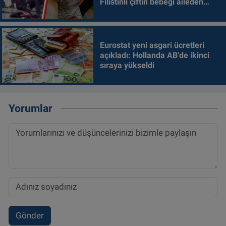
Filistinli çiftin bebeği aileden
alındı
Eurostat yeni asgari ücretleri
açıkladı: Hollanda AB'de ikinci
sıraya yükseldi
Yorumlar
Gönder