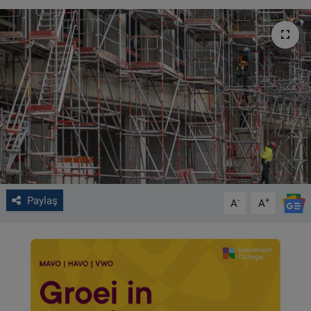
VIDEO GALERİ
ALGEMENE VOORWAARDEN
CONTACT
Çerez Politikası
Paylaş
-
+
A
A