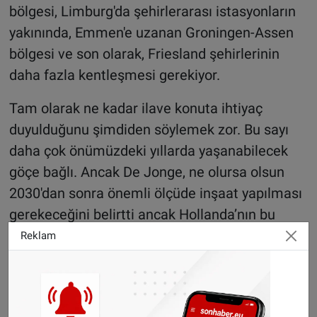
bölgesi, Limburg'da şehirlerarası istasyonların
yakınında, Emmen'e uzanan Groningen-Assen
bölgesi ve son olarak, Friesland şehirlerinin
daha fazla kentleşmesi gerekiyor.
Tam olarak ne kadar ilave konuta ihtiyaç
duyulduğunu şimdiden söylemek zor. Bu sayı
daha çok önümüzdeki yıllarda yaşanabilecek
göçe bağlı. Ancak De Jonge, ne olursa olsun
2030'dan sonra önemli ölçüde inşaat yapılması
gerekeceğini belirtti ancak Hollanda’nın bu
noktada çok hızlı büyümesini önlemek için de
Reklam
siyasetçilerin şimdiden plan yapması
gerektiğini sözlerine ekledi.
©Sonhaber.eu