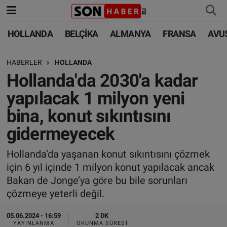
HOLLANDA
BELÇİKA
ALMANYA
FRANSA
AVU
HOLLANDA
HOLLANDA
Nöbetçi Eczaneler
HABERLER
HOLLANDA
BELÇİKA
BELÇİKA
Hava Durumu
Hollanda'da 2030'a kadar
ALMANYA
ALMANYA
Trafik Durumu
yapılacak 1 milyon yeni
bina, konut sıkıntısını
FRANSA
TÜRKİYE
Süper Lig Puan Durumu ve Fikstür
gidermeyecek
AVUSTURYA
DÜNYA
Tüm Manşetler
Hollanda’da yaşanan konut sıkıntısını çözmek
için 6 yıl içinde 1 milyon konut yapılacak ancak
SAĞLIK - YAŞAM
BİLİM-TEKNOLOJİ
Son Dakika Haberleri
Bakan de Jonge’ya göre bu bile sorunları
çözmeye yeterli değil.
BİLİM-TEKNOLOJİ
SAĞLIK
Haber Arşivi
05.06.2024 - 16:59
2 DK
FOTO GALERİ
YAYINLANMA
OKUNMA SÜRESI