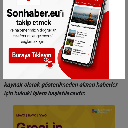
H
aberlerimizi
İnsta
gram hesabımızdan
da takip
edebilirsiniz.
WhatsAppta ücretsiz bültenimize abone olun,
Hollanda ve diğer Avrupa ülkeleri gündeminden
seçtiğimiz haberler her gün telefonunuza
gelsin!
Abone olmak için tıklayın
Sitemizde yayımlanan haberlerin her türlü
hakkı
SONHABER.eu
’ya aittir. Haberin linki
kaynak olarak gösterilmeden alınan haberler
için hukuki işlem başlatılacaktır.