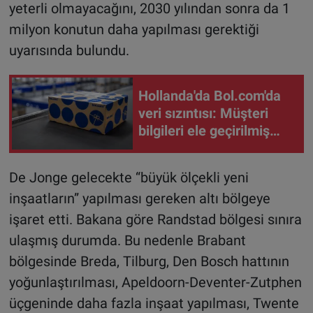
yeterli olmayacağını, 2030 yılından sonra da 1
milyon konutun daha yapılması gerektiği
uyarısında bulundu.
Hollanda'da Bol.com'da
veri sızıntısı: Müşteri
bilgileri ele geçirilmiş
olabilir
De Jonge gelecekte “büyük ölçekli yeni
inşaatların” yapılması gereken altı bölgeye
işaret etti. Bakana göre Randstad bölgesi sınıra
ulaşmış durumda. Bu nedenle Brabant
bölgesinde Breda, Tilburg, Den Bosch hattının
yoğunlaştırılması, Apeldoorn-Deventer-Zutphen
üçgeninde daha fazla inşaat yapılması, Twente