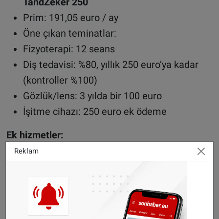
TandZeker 250
Prim: 191,05 euro / ay
Öne çıkan teminatlar:
Fizyoterapi: 12 seans
Diş tedavisi: %80, yıllık 250 euro’ya kadar
(kontroller %100)
Gözlük/lens: 3 yılda bir 100 euro
İşitme cihazı: 250 euro ek ödeme
Ek hizmetler:
Reklam
Dünya genelinde acil sağlık teminatı
Bakım desteği: 250 euro + 5 güne kadar
geçici bakım
Diş kazaları: 20.000 euro’ya kadar