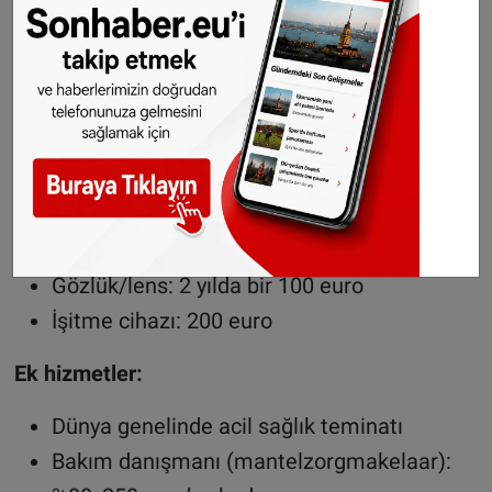
2. Salland – Geniş kapsam, makul prim
Paket: Basisverzekering + Plus + TandExtra
Prim: 202,00 euro / ay
Öne çıkan teminatlar:
Fizyoterapi: 15 seans
Diş tedavisi: %75, yıllık 250 euro’ya kadar
(kontroller %100)
Gözlük/lens: 2 yılda bir 100 euro
İşitme cihazı: 200 euro
Ek hizmetler:
Dünya genelinde acil sağlık teminatı
Bakım danışmanı (mantelzorgmakelaar):