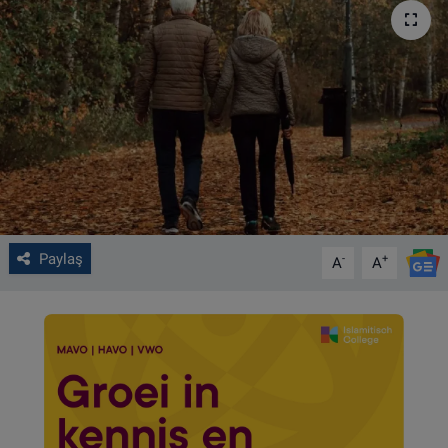
VIDEO GALERİ
ALGEMENE VOORWAARDEN
CONTACT
Çerez Politikası
Paylaş
-
+
A
A