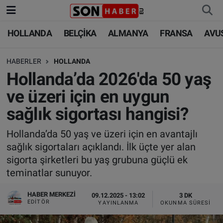
HOLLANDA
BELÇİKA
ALMANYA
FRANSA
AVU
HOLLANDA
HOLLANDA
Nöbetçi Eczaneler
HABERLER
HOLLANDA
BELÇİKA
BELÇİKA
Hava Durumu
Hollanda’da 2026'da 50 yaş
ALMANYA
ALMANYA
Trafik Durumu
ve üzeri için en uygun
sağlık sigortası hangisi?
FRANSA
TÜRKİYE
Süper Lig Puan Durumu ve Fikstür
Hollanda’da 50 yaş ve üzeri için en avantajlı
AVUSTURYA
DÜNYA
Tüm Manşetler
sağlık sigortaları açıklandı. İlk üçte yer alan
sigorta şirketleri bu yaş grubuna güçlü ek
SAĞLIK - YAŞAM
BİLİM-TEKNOLOJİ
Son Dakika Haberleri
teminatlar sunuyor.
BİLİM-TEKNOLOJİ
SAĞLIK
Haber Arşivi
HABER MERKEZI
09.12.2025 - 13:02
3 DK
EDITÖR
YAYINLANMA
OKUNMA SÜRESI
FOTO GALERİ