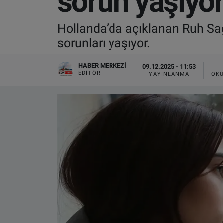
sorun yaşıyo
VIDEO GALERİ
Hollanda’da açıklanan Ruh Sağ
sorunları yaşıyor.
ALGEMENE VOORWAARDEN
HABER MERKEZI
09.12.2025 - 11:53
CONTACT
EDITÖR
YAYINLANMA
OKU
Çerez Politikası