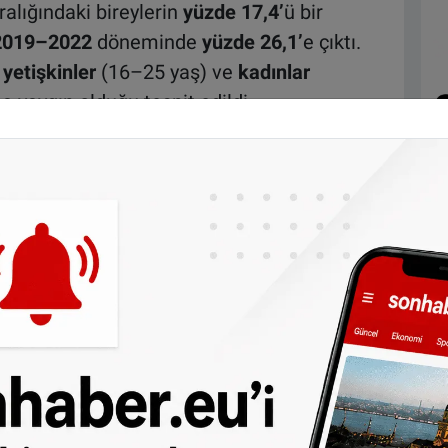
lığındaki bireylerin
yüzde 17,4’
ü bir
2019–2022
döneminde
yüzde 26,1’
e çıktı.
yetişkinler
(16–25 yaş) ve
kadınlar
a yaygın olduğu tespit edildi.
ine başvuran hastalar arasında
16 yaş
e
ruh sağlığıyla ilgili şikâyetler bulunuyor.
in
yüzde 10
’u gençlik ruh sağlığı
 kalıyor.
, aile hekimi tarafından ileri düzey psikolojik
iriliyor. Bu, durumun karmaşık veya daha
e daha yoğun bir tedavi gerektiği anlamına
leri