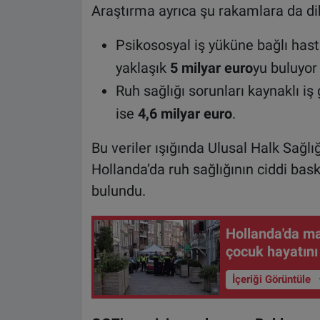
Araştırma ayrıca şu rakamlara da di
Psikososyal iş yüküne bağlı hast
yaklaşık
5 milyar euro
yu buluyor
Ruh sağlığı sorunları kaynaklı i
ise
4,6 milyar euro
.
Bu veriler ışığında Ulusal Halk Sağl
Hollanda’da ruh sağlığının ciddi ba
bulundu.
Hollanda'da ma
çocuk hayatını
İçeriği Görüntüle