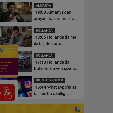
ALMANYA
çalışma yasağı
19:00
Almanya'dan
arayan dolandırıcılara
ait bu numaralara dikkat
HOLLANDA
18:05
Hollanda'da her
iki kişiden biri
borçlarından utanıyor
HOLLANDA
17:13
Hollanda'da
Bol.com'da veri sızıntısı:
Müşteri bilgileri ele
BİLİM-TEKNOLOJİ
geçirilmiş olabilir
15:44
WhatsApp'ın az
bilinen bu özelliği
sohbetleri daha düzenli
hale getiriyor