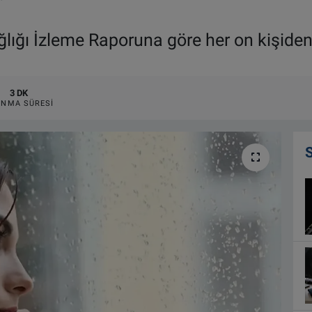
r
lığı İzleme Raporuna göre her on kişide
3 DK
NMA SÜRESI