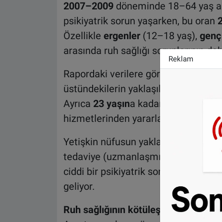
2007–2009
döneminde 18–64 yaş ara
psikiyatrik sorun yaşarken, bu oran
Özellikle
ergenler
(12–18 yaş),
genç 
arasında ruh sağlığı sorunlarının dah
Reklam
Rapordaki verilere göre, aile hekim
üstündekilerin yaklaşık
dörtte birind
Ayrıca
23 yaşın
a kadar olan gençler
hizmetlerinden yararlanmak zorunda
Yetişkin nüfusun yaklaşık
yüzde 5
’i
tedaviye (uzmanlaşmış GGZ) yönlend
ciddi bir psikiyatrik sorun olduğu v
geliyor.
Ruh sağlığının kötüleşmesinin neden