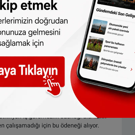
çok faktörün bir araya geldiği karmaşık bir
 ve arkadaş desteği, okulla olan ilişkisi gibi
umu etkiliyor. Ayrıca yaşam tarzı da önemli
sosyal medyanın problemli kullanımı, sigara
ada en az beş gün 60 dakika hareket
ük
ının hem birey hem de toplum için geniş çaplı
iyatrik rahatsızlıklar, Hollanda’da kişi
 maliyetine neden oluyor.
etkiliyor. İş göremezlik ödeneği alanların
en çalışamadığı için bu ödeneği alıyor.