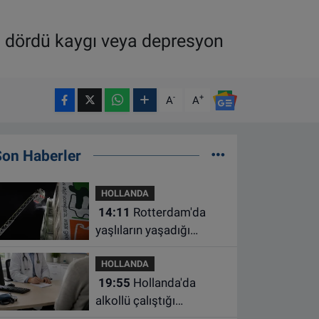
n dördü kaygı veya depresyon
-
+
A
A
Son Haberler
HOLLANDA
14:11
Rotterdam'da
yaşlıların yaşadığı
apartmanda çıkan
HOLLANDA
yangında bir kişi öldü
19:55
Hollanda'da
alkollü çalıştığı
belirlenen aile hekimine