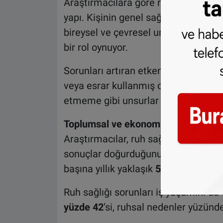
Araştırmacılara göre ruh sağlığı, bir
yapı. Kişinin genel sağlık algısı, aile
bireysel ve çevresel unsurlar bu dur
bir rol oynuyor.
Sorunları artıran etkenler arasında 
veya esrar kullanmış olmak ve haft
etmeme gibi unsurlar bulunuyor.
Toplumsal ve ekonomik etkiler büy
Araştırmacılar, ruh sağlığı sorunlar
sonuçlar doğurduğunu vurguluyor. Psik
başına yıllık yaklaşık
500 euro
sağlık
Ruh sağlığı sorunları iş yaşamını da 
yüzde 42
’si, ruhsal nedenler yüzünd