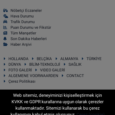
Nöbetçi Eczaneler
Hava Durumu
Trafik Durumu
Puan Durumu ve Fikstür
Tüm Manşetler
Son Dakika Haberleri
Haber Arşivi
HOLLANDA
BELÇİKA
ALMANYA
TÜRKİYE
DÜNYA
BİLİM-TEKNOLOJİ
SAĞLIK
FOTO GALERİ
VIDEO GALERİ
ALGEMENE VOORWAARDEN
CONTACT
Çerez Politikası
Web sitemiz, deneyiminizi kişiselleştirmek için
KVKK ve GDPR kurallarına uygun olarak çerezler
RSS
Copyright © 2025 Sonhaber.eu Her hakkı saklıdır.
kullanmaktadır. Sitemizi kullanarak bu çerez
kullanımını kabul etmiş olursunuz.
Çerez (cookie)