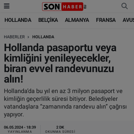
HOLLANDA
BELÇİKA
ALMANYA
FRANSA
AVU
HOLLANDA
HOLLANDA
Nöbetçi Eczaneler
HABERLER
HOLLANDA
BELÇİKA
BELÇİKA
Hava Durumu
Hollanda pasaportu veya
ALMANYA
ALMANYA
Trafik Durumu
kimliğini yenileyecekler,
biran evvel randevunuzu
FRANSA
TÜRKİYE
Süper Lig Puan Durumu ve Fikstür
alın!
AVUSTURYA
DÜNYA
Tüm Manşetler
Hollanda’da bu yıl en az 3 milyon pasaport ve
kimliğin geçerlilik süresi bitiyor. Belediyeler
SAĞLIK - YAŞAM
BİLİM-TEKNOLOJİ
Son Dakika Haberleri
vatandaşlara “zamanında randevu alın” çağrısı
yapıyor.
BİLİM-TEKNOLOJİ
SAĞLIK
Haber Arşivi
06.05.2024 - 18:39
2 DK
FOTO GALERİ
YAYINLANMA
OKUNMA SÜRESI