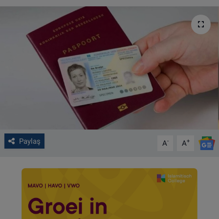
VIDEO GALERİ
ALGEMENE VOORWAARDEN
CONTACT
Çerez Politikası
Paylaş
-
+
A
A