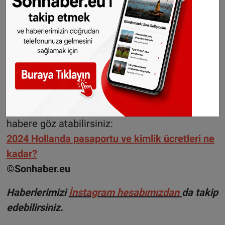
alınıyor.
Kimlik kartı başvurularında ise 18 yaş altı
bireyler 40,92 euro, 18 yaş ve üzeri bireyler ise
75,80 euro ödüyor.
Hollanda vatandaşı olan ve sınır bölgelerinde
veya yurtdışında ikamet eden vatandaşlardan
alınan pasaport ve kimlik bedelleri için bu
habere göz atabilirsiniz:
2024 Hollanda pasaportu ve kimlik ücretleri ne
kadar?
©Sonhaber.eu
H
aberlerimizi
İnsta
gram hesabımızdan
da takip
edebilirsiniz.