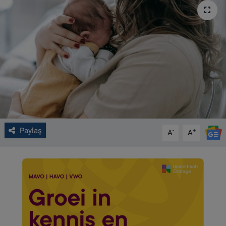
VIDEO GALERİ
ALGEMENE VOORWAARDEN
CONTACT
Çerez Politikası
Paylaş
-
+
A
A