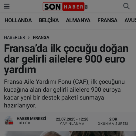
HOLLANDA
BELÇİKA
ALMANYA
FRANSA
AVU
HOLLANDA
HOLLANDA
Nöbetçi Eczaneler
HABERLER
FRANSA
BELÇİKA
BELÇİKA
Hava Durumu
Fransa’da ilk çocuğu doğan
ALMANYA
ALMANYA
Trafik Durumu
dar gelirli ailelere 900 euro
yardım
FRANSA
TÜRKİYE
Süper Lig Puan Durumu ve Fikstür
Fransa Aile Yardımı Fonu (CAF), ilk çocuğunu
AVUSTURYA
DÜNYA
Tüm Manşetler
kucağına alan dar gelirli ailelere 900 euroya
kadar yeni bir destek paketi sunmaya
SAĞLIK - YAŞAM
BİLİM-TEKNOLOJİ
Son Dakika Haberleri
hazırlanıyor.
BİLİM-TEKNOLOJİ
SAĞLIK
Haber Arşivi
HABER MERKEZI
22.07.2025 - 12:28
2 DK
EDITÖR
YAYINLANMA
OKUNMA SÜRESI
FOTO GALERİ