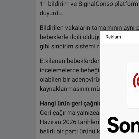
11 bildirim ve SignalConso platformu 
duyurdu.
Bildirilen vakaların tamamının aynı 
bebeklerle ilgili olduğu belirtildi. 
Reklam
gibi sindirim sistemi rahatsızlıkları 
Etkilenen bebeklerden birinin hastane
incelemelerde bebeğin dışkısında m
olabilen bir adenovirüs tespit edil
kaynaklanmasının mümkün görünmedi
Hangi ürün geri çağrıldı?
Geri çağırma yalnızca 400 gramlık am
Haziran 2026 tarihleri arasında Fra
belirli bir parti ürünü kapsıyor.