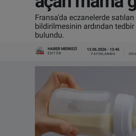
açan mama ge
VIDEO GALERİ
Fransa'da eczanelerde satılan
bildirilmesinin ardından tedbir
ALGEMENE VOORWAARDEN
bulundu.
CONTACT
HABER MERKEZI
13.06.2026 - 13:46
EDITÖR
YAYINLANMA
OKU
Çerez Politikası