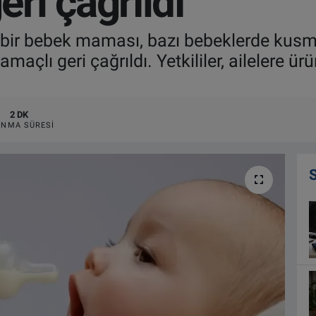
ri çağrıldı
 bir bebek maması, bazı bebeklerde kusma
 amaçlı geri çağrıldı. Yetkililer, ailelere
2 DK
NMA SÜRESI