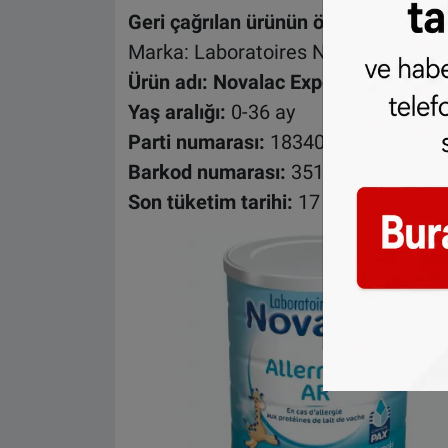
Geri çağrılan ürünün özellikleri:
Marka: Laboratoires Novalac
Ürün adı: Novalac Expert Allernova 
Yaş aralığı:
0-36 ay
Parti numarası:
183403
Barkod numarası:
3518073772016
Son tüketim tarihi:
17 Temmuz 202