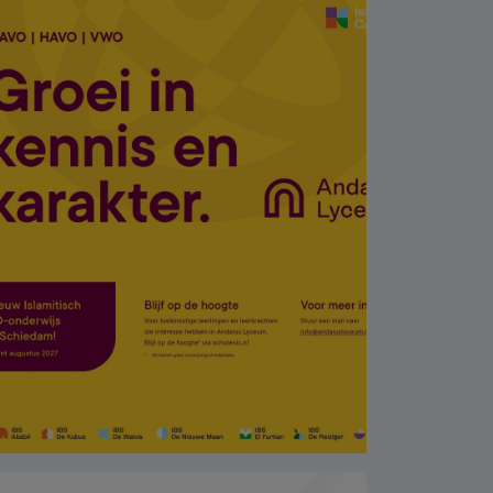
oğlunu öldürdü