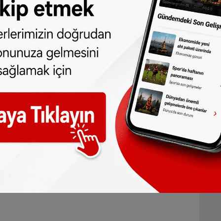
AR (400 g)
8