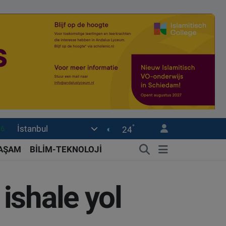
°
İstanbul
0
24
08
YAŞAM
BİLİM-TEKNOLOJİ
0
12
ishale yol
0
16