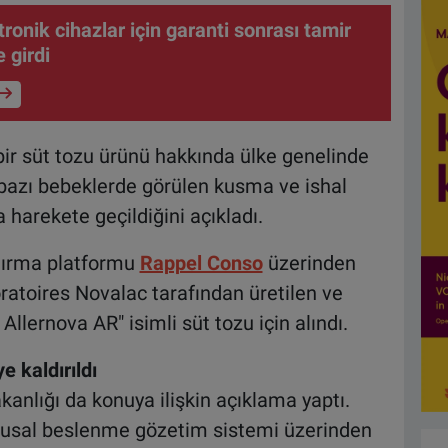
ronik cihazlar için garanti sonrası tamir
 girdi
bir süt tozu ürünü hakkında ülke genelinde
r, bazı bebeklerde görülen kusma ve ishal
harekete geçildiğini açıkladı.
ağırma platformu
Rappel Conso
üzerinden
ratoires Novalac tarafından üretilen ve
llernova AR" isimli süt tozu için alındı.
e kaldırıldı
anlığı da konuya ilişkin açıklama yaptı.
 ulusal beslenme gözetim sistemi üzerinden