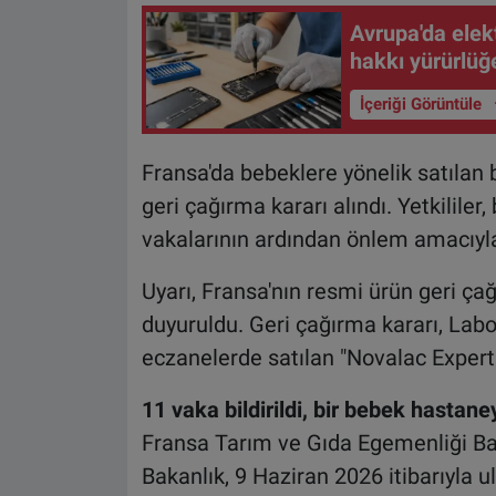
Avrupa'da elekt
hakkı yürürlüğe
İçeriği Görüntüle
Fransa'da bebeklere yönelik satılan 
geri çağırma kararı alındı. Yetkilile
vakalarının ardından önlem amacıyla 
Uyarı, Fransa'nın resmi ürün geri ç
duyuruldu. Geri çağırma kararı, Labo
eczanelerde satılan "Novalac Expert A
11 vaka bildirildi, bir bebek hastaney
Fransa Tarım ve Gıda Egemenliği Bak
Bakanlık, 9 Haziran 2026 itibarıyla