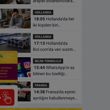
arayan dolandırıcılara
ait bu numaralara dikkat
HOLLANDA
18:05
Hollanda'da her
iki kişiden biri
borçlarından utanıyor
HOLLANDA
17:13
Hollanda'da
Bol.com'da veri sızıntısı:
Müşteri bilgileri ele
BİLİM-TEKNOLOJİ
geçirilmiş olabilir
15:44
WhatsApp'ın az
bilinen bu özelliği
sohbetleri daha düzenli
FRANSA
hale getiriyor
14:38
Fransa'da eşinin
ayrılığını kabullenmeyen
baba 17 yaşındaki