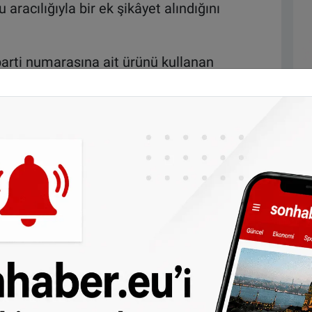
aracılığıyla bir ek şikâyet alındığını
parti numarasına ait ürünü kullanan
Şikâyetlerin büyük bölümünü kusma ve ishal
oluşturdu.
ye kaldırıldığı açıklandı. Yapılan
ide-bağırsak enfeksiyonlarına neden
diği, ancak bu virüsün mamadan
ği ifade edildi.
balajlarda satılan ve 1 Nisan ile 12
nsa genelindeki eczanelerde satışa sunulan