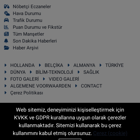
Nöbetçi Eczaneler
Hava Durumu
Trafik Durumu
Puan Durumu ve Fikstür
Tüm Manşetler
Son Dakika Haberleri
Haber Arşivi
HOLLANDA
BELÇİKA
ALMANYA
TÜRKİYE
DÜNYA
BİLİM-TEKNOLOJİ
SAĞLIK
FOTO GALERİ
VIDEO GALERİ
ALGEMENE VOORWAARDEN
CONTACT
Çerez Politikası
Web sitemiz, deneyiminizi kişiselleştirmek için
KVKK ve GDPR kurallarına uygun olarak çerezler
RSS
Copyright © 2025 Sonhaber.eu Her hakkı saklıdır.
kullanmaktadır. Sitemizi kullanarak bu çerez
kullanımını kabul etmiş olursunuz.
Çerez (cookie)