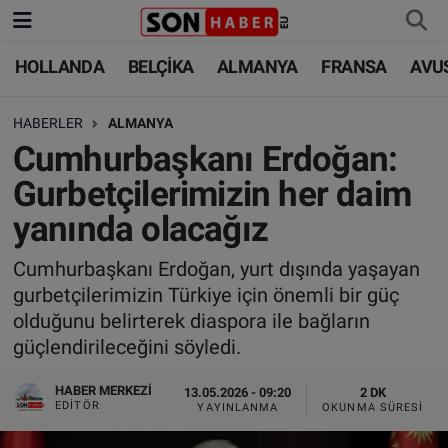
HOLLANDA
BELÇİKA
ALMANYA
FRANSA
AVU
HOLLANDA
HOLLANDA
Nöbetçi Eczaneler
HABERLER
ALMANYA
BELÇİKA
BELÇİKA
Hava Durumu
Cumhurbaşkanı Erdoğan:
ALMANYA
ALMANYA
Trafik Durumu
Gurbetçilerimizin her daim
yanında olacağız
FRANSA
TÜRKİYE
Süper Lig Puan Durumu ve Fikstür
Cumhurbaşkanı Erdoğan, yurt dışında yaşayan
AVUSTURYA
DÜNYA
Tüm Manşetler
gurbetçilerimizin Türkiye için önemli bir güç
olduğunu belirterek diaspora ile bağların
SAĞLIK - YAŞAM
BİLİM-TEKNOLOJİ
Son Dakika Haberleri
güçlendirileceğini söyledi.
BİLİM-TEKNOLOJİ
SAĞLIK
Haber Arşivi
HABER MERKEZI
13.05.2026 - 09:20
2 DK
EDITÖR
YAYINLANMA
OKUNMA SÜRESI
FOTO GALERİ