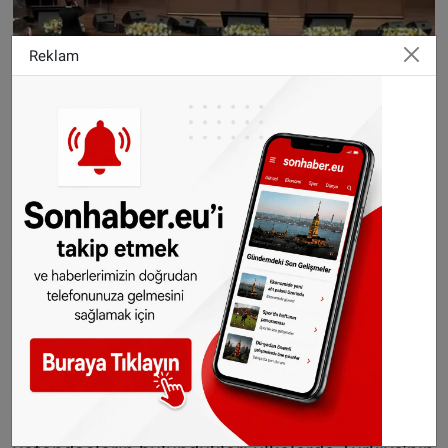
Reklam
Yurt dışında yaşayan Türk vatandaşlarının
Türkiye ekonomisine sunduğu katkılara da
değinen Erdoğan, gurbetçilerin sadece turizm
gelirlerine katkısının 11 milyar doların üzerinde
olduğunu açıkladı. Erdoğan, “Diplomaside,
kültürde, ticarette, eğitimde ve bilimde
yaptıkları katkılarla gurur verici bir tablo ortaya
çıkıyor” ifadelerini kullandı.
Erdoğan ayrıca, Avrupa’dan Amerika’ya kadar
farklı ülkelerde yaşayan Türk toplumunun
Türkiye’nin uluslararası görünürlüğüne katkı
sunduğunu belirterek, yurt dışındaki