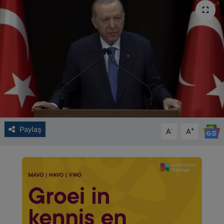
VIDEO GALERİ
ALGEMENE VOORWAARDEN
CONTACT
Çerez Politikası
Paylaş
-
+
A
A