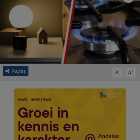
VIDEO GALERİ
ALGEMENE VOORWAARDEN
CONTACT
Çerez Politikası
Paylaş
-
+
A
A