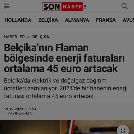
HOLLANDA
BELÇİKA
ALMANYA
FRANSA
AVU
HOLLANDA
HOLLANDA
Nöbetçi Eczaneler
HABERLER
BELÇİKA
BELÇİKA
BELÇİKA
Hava Durumu
Belçika’nın Flaman
ALMANYA
ALMANYA
Trafik Durumu
bölgesinde enerji faturaları
ortalama 45 euro artacak
FRANSA
TÜRKİYE
Süper Lig Puan Durumu ve Fikstür
Belçika’da elektrik ve doğalgaz dağıtım
AVUSTURYA
DÜNYA
Tüm Manşetler
ücretleri zamlanıyor. 2024’de bir hanenin enerji
faturası ortalama 45 euro artacak.
SAĞLIK - YAŞAM
BİLİM-TEKNOLOJİ
Son Dakika Haberleri
19.12.2023 - 08:53
BİLİM-TEKNOLOJİ
SAĞLIK
Haber Arşivi
YAYINLANMA
FOTO GALERİ