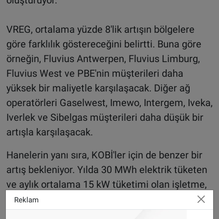
VREG, ortalama yüzde 8'lik artışın bölgelere
göre farklılık göstereceğini belirtti. Buna göre
örneğin, Fluvius Antwerpen, Fluvius Limburg,
Fluvius West ve PBE'nin müşterileri daha
yüksek bir maliyetle karşılaşacak. Diğer ağ
operatörleri Gaselwest, Imewo, Intergem, Iveka,
Iverlek ve Sibelgas müşterileri daha düşük bir
artışla karşılaşacak.
Hanelerin yanı sıra, KOBİ'ler için de benzer bir
artış bekleniyor. Yılda 30 MWh elektrik tüketen
ve aylık ortalama 15 kW tüketimi olan işletme,
geçen yıla göre 220 euro (yüzde 12) daha fazla
Reklam
ödeyecek. Yılda 116.280 kWh doğalgaz tüketen