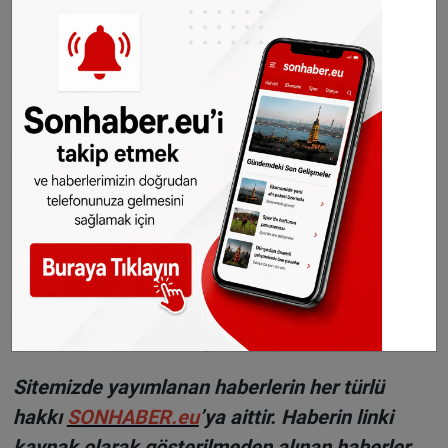
bir işletmenin masrafı ise geçen yıla göre 80
euro (yüzde 8) artacak.
Haber: Halil Uygun
©Sonhaber.eu
H
aberlerimizi
İnsta
gram hesabımızdan
da takip
edebilirsiniz.
WhatsAppta ücretsiz bültenimize abone olun,
Hollanda ve diğer Avrupa ülkeleri gündeminden
seçtiğimiz haberler her gün telefonunuza
gelsin!
Abone olmak için tıklayın
Sitemizde yayımlanan haberlerin her türlü
hakkı
SONHABER.eu
’ya aittir. Haberin linki
kaynak olarak gösterilmeden alınan haberler