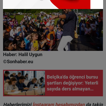
Haber: Halil Uygun
©Sonhaber.eu
Belçika'da öğrenci bursu
şartları değişiyor: Yeterli
sayıda ders almayan
burs alamayacak
H
aberlerimizi
İnsta
gram hesabımızdan
da takip