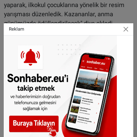
yaparak, ilkokul çocuklarına yönelik bir resim
yarışması düzenledik. Kazananlar, anma
günümüzde ödüllendirilecek" diye ekledi.
Reklam
Demir, "Sonhaber.eu ve tüm takipçilerini
şimdiki ve gelecekteki şenliklerimizde dostane
bir şekilde ağırlamaktan büyük onur ve
mutluluk duyacağız" ifadelerini kullandı.
Etkinlik Bilgileri
Tarih:
2 Haziran 2024, Pazar
Saat:
13:00
Adres:
Rue des Vallées 13, Gilly (6060)