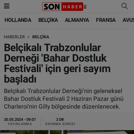
HOLLANDA
BELÇİKA
ALMANYA
FRANSA
AVU
HOLLANDA
HOLLANDA
Nöbetçi Eczaneler
HABERLER
BELÇİKA
BELÇİKA
BELÇİKA
Hava Durumu
Belçikalı Trabzonlular
ALMANYA
ALMANYA
Trafik Durumu
Derneği 'Bahar Dostluk
Festivali' için geri sayım
FRANSA
TÜRKİYE
Süper Lig Puan Durumu ve Fikstür
başladı
AVUSTURYA
DÜNYA
Tüm Manşetler
Belçikalı Trabzonlular Derneği’nin geleneksel
Bahar Dostluk Festivali 2 Haziran Pazar günü
SAĞLIK - YAŞAM
BİLİM-TEKNOLOJİ
Son Dakika Haberleri
Charleroi'nin Gilly bölgesinde düzenlenecek.
BİLİM-TEKNOLOJİ
SAĞLIK
Haber Arşivi
30.05.2024 - 09:07
2 DK
YAYINLANMA
OKUNMA SÜRESI
FOTO GALERİ