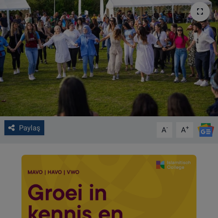
VIDEO GALERİ
ALGEMENE VOORWAARDEN
CONTACT
Çerez Politikası
Paylaş
-
+
A
A