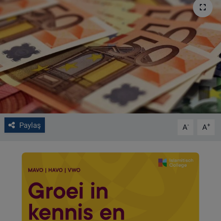
VIDEO GALERİ
ALGEMENE VOORWAARDEN
CONTACT
Çerez Politikası
Paylaş
-
+
A
A