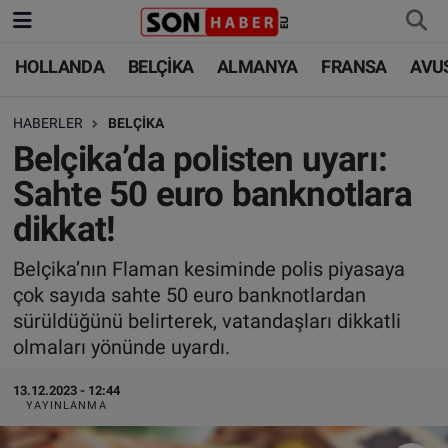
HOLLANDA
BELÇİKA
ALMANYA
FRANSA
AVU
HOLLANDA
HOLLANDA
Nöbetçi Eczaneler
HABERLER
BELÇİKA
BELÇİKA
BELÇİKA
Hava Durumu
Belçika’da polisten uyarı:
ALMANYA
ALMANYA
Trafik Durumu
Sahte 50 euro banknotlara
dikkat!
FRANSA
TÜRKİYE
Süper Lig Puan Durumu ve Fikstür
Belçika’nın Flaman kesiminde polis piyasaya
AVUSTURYA
DÜNYA
Tüm Manşetler
çok sayıda sahte 50 euro banknotlardan
sürüldüğünü belirterek, vatandaşları dikkatli
SAĞLIK - YAŞAM
BİLİM-TEKNOLOJİ
Son Dakika Haberleri
olmaları yönünde uyardı.
BİLİM-TEKNOLOJİ
SAĞLIK
Haber Arşivi
13.12.2023 - 12:44
YAYINLANMA
FOTO GALERİ