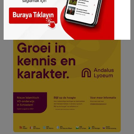
kaynak olarak gösterilmeden alınan haberler
için hukuki işlem başlatılacaktır.