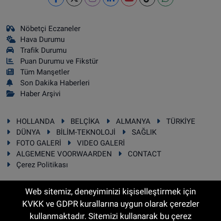
Nöbetçi Eczaneler
Hava Durumu
Trafik Durumu
Puan Durumu ve Fikstür
Tüm Manşetler
Son Dakika Haberleri
Haber Arşivi
HOLLANDA
BELÇİKA
ALMANYA
TÜRKİYE
DÜNYA
BİLİM-TEKNOLOJİ
SAĞLIK
FOTO GALERİ
VIDEO GALERİ
ALGEMENE VOORWAARDEN
CONTACT
Çerez Politikası
Web sitemiz, deneyiminizi kişiselleştirmek için
KVKK ve GDPR kurallarına uygun olarak çerezler
RSS
Copyright © 2025 Sonhaber.eu Her hakkı saklıdır.
kullanmaktadır. Sitemizi kullanarak bu çerez