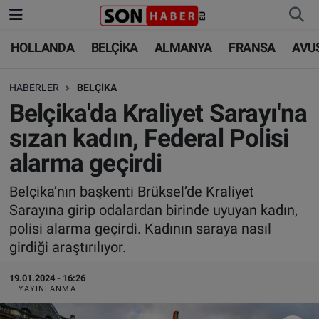
HOLLANDA
BELÇİKA
ALMANYA
FRANSA
AVU
HOLLANDA
HOLLANDA
Nöbetçi Eczaneler
HABERLER
BELÇİKA
BELÇİKA
BELÇİKA
Hava Durumu
Belçika'da Kraliyet Sarayı'na
ALMANYA
ALMANYA
Trafik Durumu
sızan kadın, Federal Polisi
alarma geçirdi
FRANSA
TÜRKİYE
Süper Lig Puan Durumu ve Fikstür
Belçika’nın başkenti Brüksel’de Kraliyet
AVUSTURYA
DÜNYA
Tüm Manşetler
Sarayına girip odalardan birinde uyuyan kadın,
polisi alarma geçirdi. Kadının saraya nasıl
SAĞLIK - YAŞAM
BİLİM-TEKNOLOJİ
Son Dakika Haberleri
girdiği araştırılıyor.
BİLİM-TEKNOLOJİ
SAĞLIK
Haber Arşivi
19.01.2024 - 16:26
YAYINLANMA
FOTO GALERİ