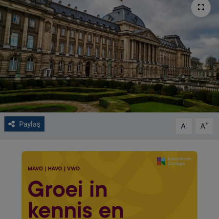
VIDEO GALERİ
ALGEMENE VOORWAARDEN
CONTACT
Çerez Politikası
Paylaş
-
+
A
A