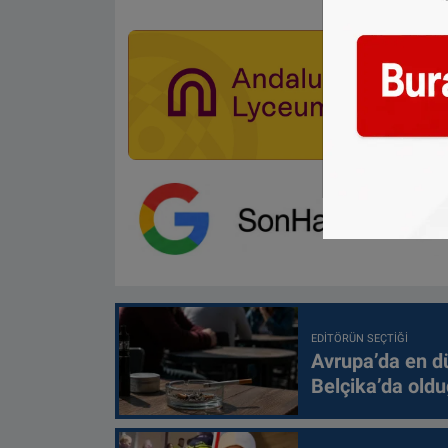
EDITÖRÜN SEÇTIĞI
Avrupa’da en d
Belçika’da oldu