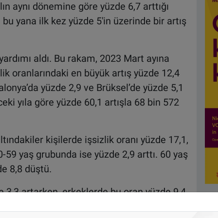
yılın aynı dönemine göre yüzde 6,7 arttığı
u yana ilk kez yüzde 5'in üzerinde bir artış
k yardımı aldı. Bu rakam, 2023 Mart ayına
zlik oranlarındaki en büyük artış yüzde 12,4
alonya’da yüzde 2,9 ve Brüksel’de yüzde 5,1
nceki yıla göre yüzde 60,1 artışla 68 bin 572
tındakiler kişilerde işsizlik oranı yüzde 17,1,
-59 yaş grubunda ise yüzde 2,9 arttı. 60 yaş
de 8,8 düştü.
de 3,3 artarken, erkeklerde bu oran yüzde 9,4