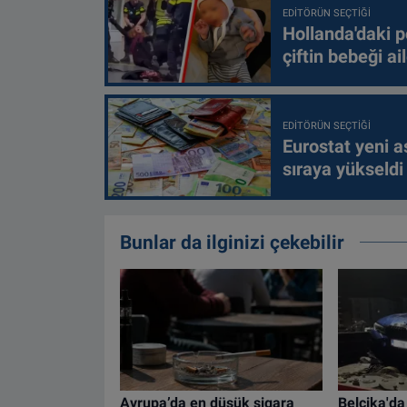
EDITÖRÜN SEÇTIĞI
Hollanda'daki p
çiftin bebeği ai
EDITÖRÜN SEÇTIĞI
Eurostat yeni as
sıraya yükseldi
Bunlar da ilginizi çekebilir
Avrupa’da en düşük sigara
Belçika'da