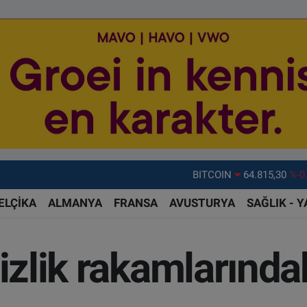
DOLAR
47,7436
%0.
EURO
55,2510
%0.
ELÇİKA
ALMANYA
FRANSA
AVUSTURYA
SAĞLIK - 
STERLİN
64,4811
%0.
GRAM ALTIN
6660.55
%
izlik rakamlarındak
BİST100
13.779
%-
BITCOIN
64.815,30
%-0