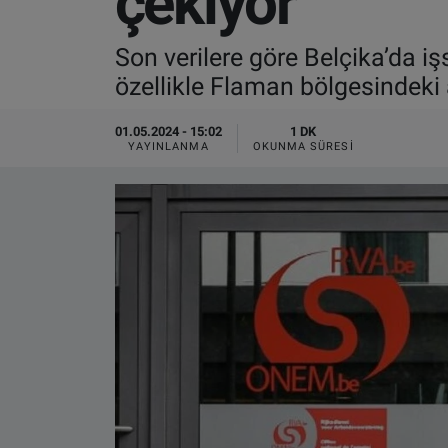
çekiyor
VIDEO GALERİ
Son verilere göre Belçika’da iş
özellikle Flaman bölgesindeki a
ALGEMENE VOORWAARDEN
01.05.2024 - 15:02
1 DK
CONTACT
YAYINLANMA
OKUNMA SÜRESI
Çerez Politikası