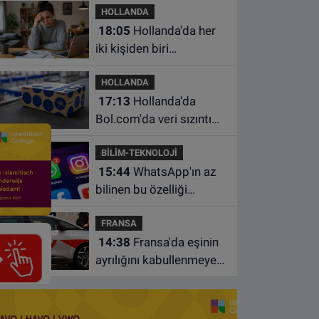
HOLLANDA
18:05
Hollanda'da her
iki kişiden biri
borçlarından utanıyor
HOLLANDA
17:13
Hollanda'da
Bol.com'da veri sızıntısı:
Müşteri bilgileri ele
BİLİM-TEKNOLOJİ
geçirilmiş olabilir
15:44
WhatsApp'ın az
bilinen bu özelliği
sohbetleri daha düzenli
FRANSA
hale getiriyor
14:38
Fransa'da eşinin
ayrılığını kabullenmeyen
baba 17 yaşındaki
oğlunu öldürdü