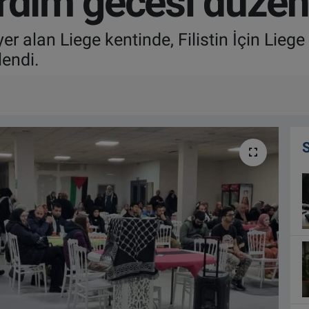
rdım gecesi düzen
er alan Liege kentinde, Filistin İçin Lieg
endi.