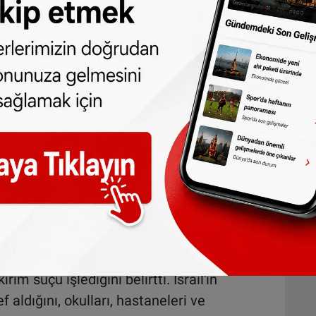
İbrahim Ural, İsrail'in Gazze'de kadın, çocuk,
rım suçu işlediğini belirtti. İsrail'in
f aldığını, okulları, hastaneleri ve