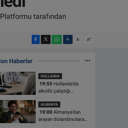
ledi
e Platformu tarafından
-
+
A
A
Son Haberler
HOLLANDA
19:55
Hollanda'da
alkollü çalıştığı
belirlenen aile hekimine
ALMANYA
çalışma yasağı
19:00
Almanya'dan
arayan dolandırıcılara
ait bu numaralara dikkat