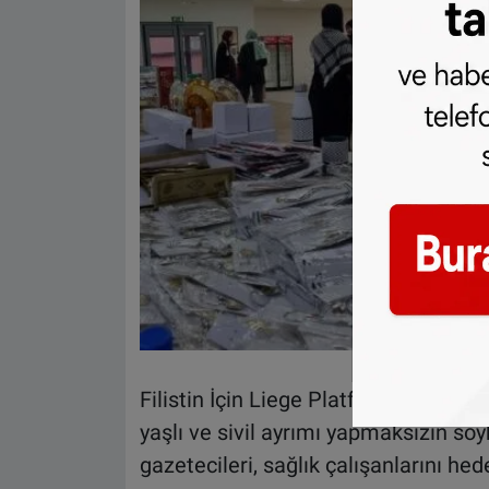
Filistin İçin Liege Platformu Başkanı 
yaşlı ve sivil ayrımı yapmaksızın soykı
gazetecileri, sağlık çalışanlarını hede