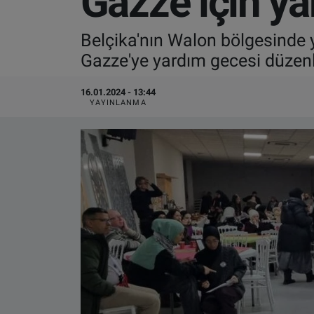
Gazze için ya
VIDEO GALERİ
Belçika'nın Walon bölgesinde y
Gazze'ye yardım gecesi düzenl
ALGEMENE VOORWAARDEN
16.01.2024 - 13:44
CONTACT
YAYINLANMA
Çerez Politikası