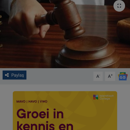
VIDEO GALERİ
ALGEMENE VOORWAARDEN
CONTACT
Çerez Politikası
Paylaş
-
+
A
A