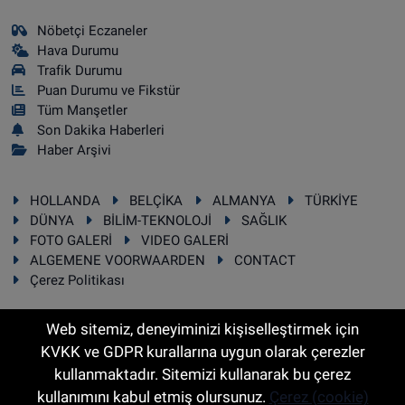
Nöbetçi Eczaneler
Hava Durumu
Trafik Durumu
Puan Durumu ve Fikstür
Tüm Manşetler
Son Dakika Haberleri
Haber Arşivi
HOLLANDA
BELÇİKA
ALMANYA
TÜRKİYE
DÜNYA
BİLİM-TEKNOLOJİ
SAĞLIK
FOTO GALERİ
VIDEO GALERİ
ALGEMENE VOORWAARDEN
CONTACT
Çerez Politikası
Web sitemiz, deneyiminizi kişiselleştirmek için
KVKK ve GDPR kurallarına uygun olarak çerezler
RSS
Copyright © 2025 Sonhaber.eu Her hakkı saklıdır.
kullanmaktadır. Sitemizi kullanarak bu çerez
kullanımını kabul etmiş olursunuz.
Çerez (cookie)