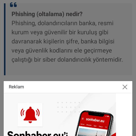
Phishing (oltalama) nedir?
Phishing, dolandırıcıların banka, resmi
kurum veya güvenilir bir kuruluş gibi
davranarak kişilerin şifre, banka bilgisi
veya güvenlik kodlarını ele geçirmeye
çalıştığı bir siber dolandırıcılık yöntemidir.
Reklam
Bankacılık sektöründe çığır açan karar
Bankacılık hukuku uzmanı Avukat Geert
Lenssens, kararı “çığır açıcı bir emsal” olarak
değerlendirdi. Lenssens’e göre bankalar
bugüne kadar çoğu dosyada müşterinin ağır
hata yaptığını varsayarak ödeme yapmaktan