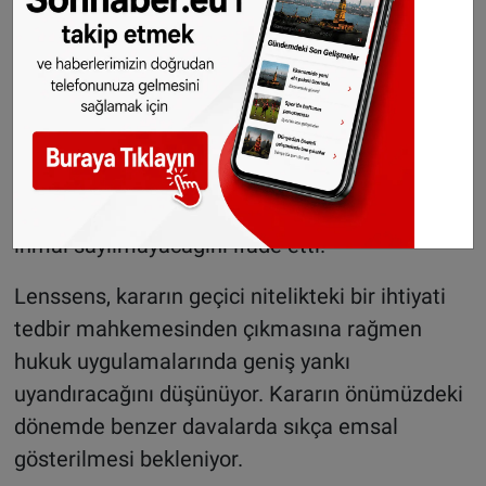
kaçınıyordu. Mahkeme ise ispat yükünün
bankada olduğuna hükmetti.
Uzman avukat, phishing vakalarında ağır
ihmalin oldukça istisnai bir durum olduğunu
belirterek, dolandırıcıların yönlendirmesiyle
güvenlik kodu paylaşmanın tek başına ağır
ihmal sayılmayacağını ifade etti.
Lenssens, kararın geçici nitelikteki bir ihtiyati
tedbir mahkemesinden çıkmasına rağmen
hukuk uygulamalarında geniş yankı
uyandıracağını düşünüyor. Kararın önümüzdeki
dönemde benzer davalarda sıkça emsal
gösterilmesi bekleniyor.