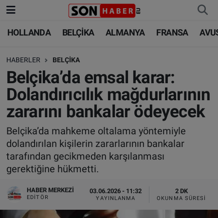
HOLLANDA
BELÇİKA
ALMANYA
FRANSA
AVU
HOLLANDA
HOLLANDA
Nöbetçi Eczaneler
HABERLER
BELÇİKA
BELÇİKA
BELÇİKA
Hava Durumu
Belçika’da emsal karar:
ALMANYA
ALMANYA
Trafik Durumu
Dolandırıcılık mağdurlarının
zararını bankalar ödeyecek
FRANSA
TÜRKİYE
Süper Lig Puan Durumu ve Fikstür
Belçika’da mahkeme oltalama yöntemiyle
AVUSTURYA
DÜNYA
Tüm Manşetler
dolandırılan kişilerin zararlarının bankalar
tarafından gecikmeden karşılanması
SAĞLIK - YAŞAM
BİLİM-TEKNOLOJİ
Son Dakika Haberleri
gerektiğine hükmetti.
BİLİM-TEKNOLOJİ
SAĞLIK
Haber Arşivi
HABER MERKEZI
03.06.2026 - 11:32
2 DK
EDITÖR
YAYINLANMA
OKUNMA SÜRESI
FOTO GALERİ