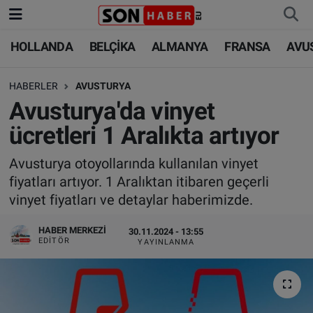
HOLLANDA
BELÇİKA
ALMANYA
FRANSA
AVU
HOLLANDA
HOLLANDA
Nöbetçi Eczaneler
HABERLER
AVUSTURYA
BELÇİKA
BELÇİKA
Hava Durumu
Avusturya'da vinyet
ALMANYA
ALMANYA
Trafik Durumu
ücretleri 1 Aralıkta artıyor
FRANSA
TÜRKİYE
Süper Lig Puan Durumu ve Fikstür
Avusturya otoyollarında kullanılan vinyet
fiyatları artıyor. 1 Aralıktan itibaren geçerli
AVUSTURYA
DÜNYA
Tüm Manşetler
vinyet fiyatları ve detaylar haberimizde.
SAĞLIK - YAŞAM
BİLİM-TEKNOLOJİ
Son Dakika Haberleri
HABER MERKEZI
30.11.2024 - 13:55
EDITÖR
YAYINLANMA
BİLİM-TEKNOLOJİ
SAĞLIK
Haber Arşivi
FOTO GALERİ