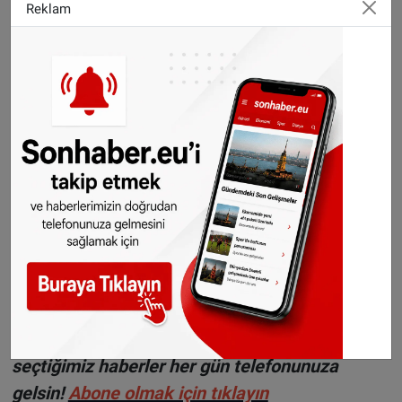
Reklam
numarasıyla kolayca satın alınabiliyor.
Vinyet nereye yerleştirilir?
Vinyet, araçlarda ön camın sol veya üst orta
kısmına yapıştırılmalı ve açıkça görülebilir
olmalıdır. Hasar görmesi durumunda yenisi
alınmalıdır.
©Sonhaber.eu
Haberlerimizi
İnsta
gram
ve
TikTok
hesaplarımızdan da takip edebilirsiniz.
WhatsAppta ücretsiz bültenimize abone olun,
Hollanda ve diğer Avrupa ülkeleri gündeminden
seçtiğimiz haberler her gün telefonunuza
gelsin!
Abone olmak için tıklayın