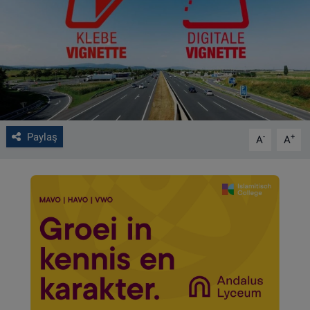
VIDEO GALERİ
ALGEMENE VOORWAARDEN
CONTACT
Çerez Politikası
Paylaş
-
+
A
A