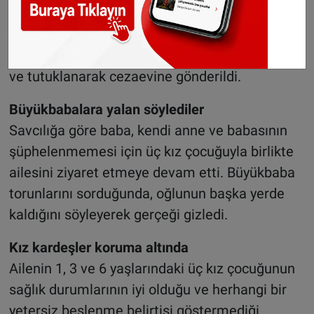
çocuğun açlıktan öldüğünü kesin olarak ortaya
koydu. Olayın ardından anne ve baba kısa süreli
psikiyatrik gözlemin ardından gözaltına alındı
ve tutuklanarak cezaevine gönderildi.
Büyükbabalara yalan söylediler
Savcılığa göre baba, kendi anne ve babasının
şüphelenmemesi için üç kız çocuğuyla birlikte
ailesini ziyaret etmeye devam etti. Büyükbaba
torunlarını sorduğunda, oğlunun başka yerde
kaldığını söyleyerek gerçeği gizledi.
Kız kardeşler koruma altında
Ailenin 1, 3 ve 6 yaşlarındaki üç kız çocuğunun
sağlık durumlarının iyi olduğu ve herhangi bir
yetersiz beslenme belirtisi göstermediği