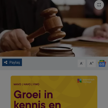
VIDEO GALERİ
ALGEMENE VOORWAARDEN
CONTACT
Çerez Politikası
Paylaş
-
+
A
A