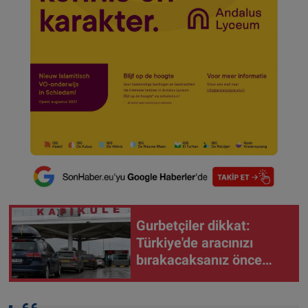
Gurbetçiler dikkat:
Türkiye'de aracınızı
bırakacaksanız önce
bunu yapın