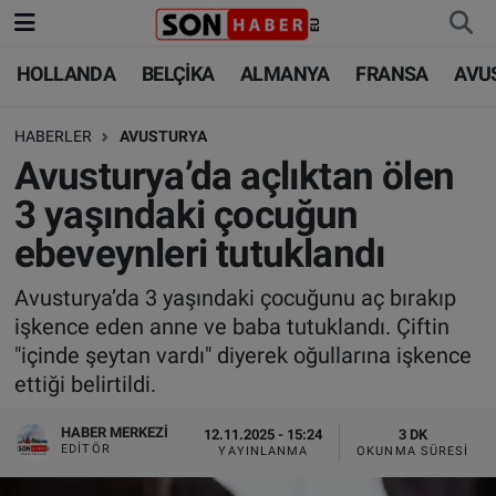
HOLLANDA
BELÇİKA
ALMANYA
FRANSA
AVU
HOLLANDA
HOLLANDA
Nöbetçi Eczaneler
HABERLER
AVUSTURYA
BELÇİKA
BELÇİKA
Hava Durumu
Avusturya’da açlıktan ölen
ALMANYA
ALMANYA
Trafik Durumu
3 yaşındaki çocuğun
ebeveynleri tutuklandı
FRANSA
TÜRKİYE
Süper Lig Puan Durumu ve Fikstür
Avusturya’da 3 yaşındaki çocuğunu aç bırakıp
AVUSTURYA
DÜNYA
Tüm Manşetler
işkence eden anne ve baba tutuklandı. Çiftin
"içinde şeytan vardı" diyerek oğullarına işkence
SAĞLIK - YAŞAM
BİLİM-TEKNOLOJİ
Son Dakika Haberleri
ettiği belirtildi.
BİLİM-TEKNOLOJİ
SAĞLIK
Haber Arşivi
HABER MERKEZI
12.11.2025 - 15:24
3 DK
EDITÖR
YAYINLANMA
OKUNMA SÜRESI
FOTO GALERİ