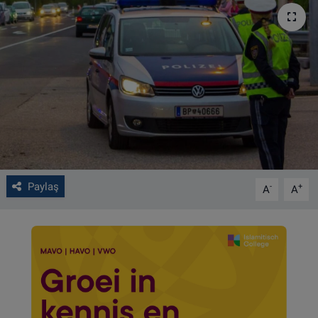
VIDEO GALERİ
ALGEMENE VOORWAARDEN
CONTACT
Çerez Politikası
Paylaş
-
+
A
A