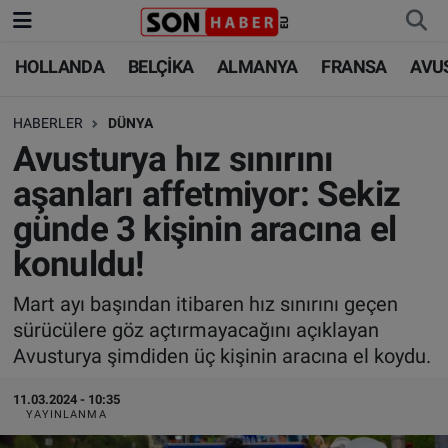
HOLLANDA
BELÇİKA
ALMANYA
FRANSA
AVU
HOLLANDA
HOLLANDA
Nöbetçi Eczaneler
HABERLER
DÜNYA
BELÇİKA
BELÇİKA
Hava Durumu
Avusturya hız sınırını
ALMANYA
ALMANYA
Trafik Durumu
aşanları affetmiyor: Sekiz
günde 3 kişinin aracına el
FRANSA
TÜRKİYE
Süper Lig Puan Durumu ve Fikstür
konuldu!
AVUSTURYA
DÜNYA
Tüm Manşetler
Mart ayı başından itibaren hız sınırını geçen
sürücülere göz açtırmayacağını açıklayan
SAĞLIK - YAŞAM
BİLİM-TEKNOLOJİ
Son Dakika Haberleri
Avusturya şimdiden üç kişinin aracına el koydu.
BİLİM-TEKNOLOJİ
SAĞLIK
Haber Arşivi
11.03.2024 - 10:35
YAYINLANMA
FOTO GALERİ