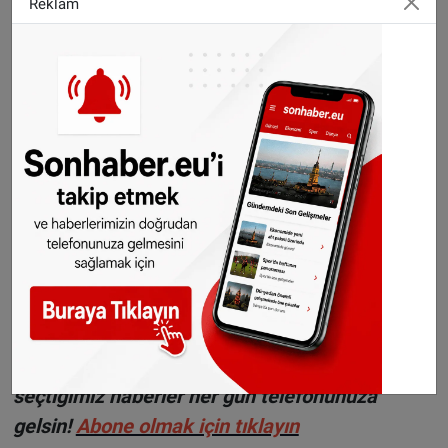
Reklam
Sürücülerin, hız nedeniyle daha önce cezası
bulunması durumunda ise araca el konularak
satışa çıkarılıyor. Şehir içi hız sınırını 80, şehir
dışı hız sınırını da saatte 90 kilometre aşan
sürücülerin araçları ise derhal ellerinden
alınıyor.
©Sonhaber.eu
H
aberlerimizi
İnsta
gram hesabımızdan
da takip
edebilirsiniz.
WhatsAppta ücretsiz bültenimize abone olun,
Hollanda ve diğer Avrupa ülkeleri gündeminden
seçtiğimiz haberler her gün telefonunuza
gelsin!
Abone olmak için tıklayın